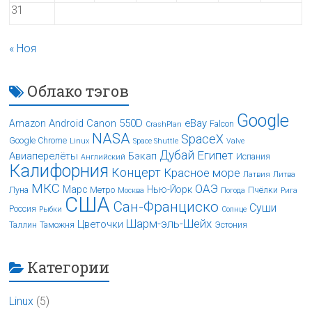
31
« Ноя
Облако тэгов
Google
Android
Canon 550D
eBay
Amazon
Falcon
CrashPlan
NASA
SpaceX
Google Chrome
Linux
Space Shuttle
Valve
Дубай
Египет
Авиаперелёты
Бэкап
Испания
Английский
Калифорния
Концерт
Красное море
Латвия
Литва
МКС
ОАЭ
Марс
Нью-Йорк
Луна
Метро
Пчёлки
Москва
Погода
Рига
США
Сан-Франциско
Суши
Россия
Рыбки
Солнце
Шарм-эль-Шейх
Цветочки
Таллин
Таможня
Эстония
Категории
Linux
(5)