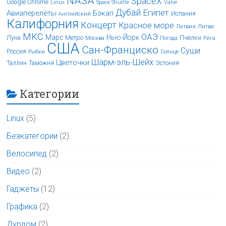
NASA
SpaceX
Google Chrome
Linux
Space Shuttle
Valve
Дубай
Египет
Авиаперелёты
Бэкап
Испания
Английский
Калифорния
Концерт
Красное море
Латвия
Литва
МКС
ОАЭ
Марс
Нью-Йорк
Луна
Метро
Пчёлки
Москва
Погода
Рига
США
Сан-Франциско
Суши
Россия
Рыбки
Солнце
Шарм-эль-Шейх
Цветочки
Таллин
Таможня
Эстония
Категории
Linux
(5)
Безкатегории
(2)
Велосипед
(2)
Видео
(2)
Гаджеты
(12)
Графика
(2)
Дурдом
(2)