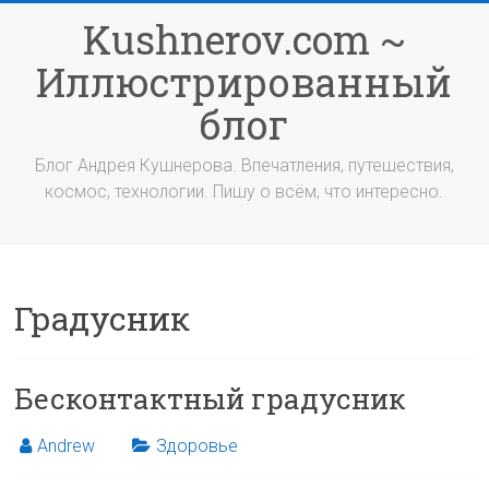
Перейти
Kushnerov.com ~
к
содержимому
Иллюстрированный
блог
Блог Андрея Кушнерова. Впечатления, путешествия,
космос, технологии. Пишу о всём, что интересно.
Градусник
Бесконтактный градусник
Andrew
Здоровье