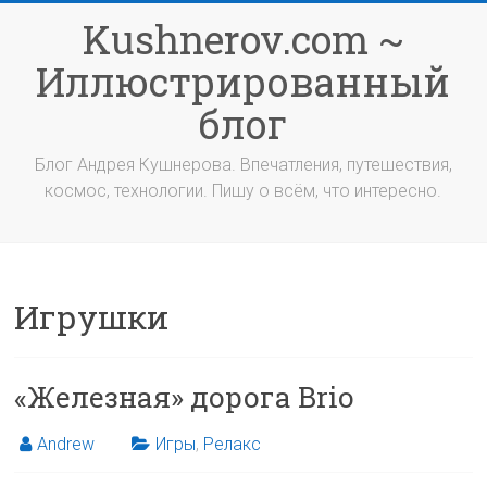
Перейти
Kushnerov.com ~
к
содержимому
Иллюстрированный
блог
Блог Андрея Кушнерова. Впечатления, путешествия,
космос, технологии. Пишу о всём, что интересно.
Игрушки
«Железная» дорога Brio
Andrew
Игры
,
Релакс