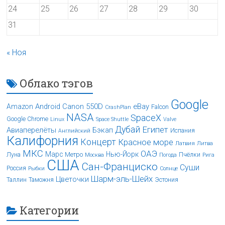
24
25
26
27
28
29
30
31
« Ноя
Облако тэгов
Google
Android
Canon 550D
eBay
Amazon
Falcon
CrashPlan
NASA
SpaceX
Google Chrome
Linux
Space Shuttle
Valve
Дубай
Египет
Авиаперелёты
Бэкап
Испания
Английский
Калифорния
Концерт
Красное море
Латвия
Литва
МКС
ОАЭ
Марс
Нью-Йорк
Луна
Метро
Пчёлки
Москва
Погода
Рига
США
Сан-Франциско
Суши
Россия
Рыбки
Солнце
Шарм-эль-Шейх
Цветочки
Таллин
Таможня
Эстония
Категории