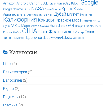
Google
Android
Canon 550D
eBay
Amazon
Falcon
CrashPlan
NASA
SpaceX
Google Chrome
Linux
Space Shuttle
Valve
Дубай
Египет
Авиаперелёты
Бэкап
Испания
Английский
Калифорния
Концерт
Красное море
Латвия
Литва
МКС
ОАЭ
Марс
Нью-Йорк
Луна
Метро
Пчёлки
Москва
Погода
Рига
США
Сан-Франциско
Суши
Россия
Рыбки
Солнце
Шарм-эль-Шейх
Цветочки
Таллин
Таможня
Эстония
Категории
Linux
(5)
Безкатегории
(2)
Велосипед
(2)
Видео
(2)
Гаджеты
(12)
Графика
(2)