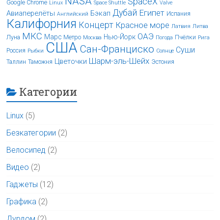
NASA
SpaceX
Google Chrome
Linux
Space Shuttle
Valve
Дубай
Египет
Авиаперелёты
Бэкап
Испания
Английский
Калифорния
Концерт
Красное море
Латвия
Литва
МКС
ОАЭ
Марс
Нью-Йорк
Луна
Метро
Пчёлки
Москва
Погода
Рига
США
Сан-Франциско
Суши
Россия
Рыбки
Солнце
Шарм-эль-Шейх
Цветочки
Таллин
Таможня
Эстония
Категории
Linux
(5)
Безкатегории
(2)
Велосипед
(2)
Видео
(2)
Гаджеты
(12)
Графика
(2)
Дурдом
(2)