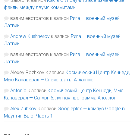
Salotor
к записи
Как в Git получить все изменённые
файлы между двумя коммитами
вадим евстратов
к записи
Рига — военный музей
Латвии
Andrew Kushnerov
к записи
Рига — военный музей
Латвии
вадим евстратов
к записи
Рига — военный музей
Латвии
Alexey Rozhkov
к записи
Космический Центр Кеннеди,
Мыс Канаверал — Спейс шаттл Атлантис
Antonio
к записи
Космический Центр Кеннеди, Мыс
Канаверал — Сатурн 5, лунная программа Аполлон
Alex Zubkov
к записи
Googleplex — кампус Google в
Маунтин-Вью. Часть 1