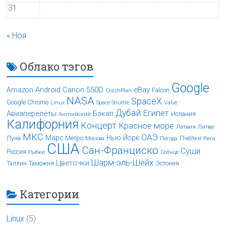
31
« Ноя
Облако тэгов
Google
Android
Canon 550D
eBay
Amazon
Falcon
CrashPlan
NASA
SpaceX
Google Chrome
Linux
Space Shuttle
Valve
Дубай
Египет
Авиаперелёты
Бэкап
Испания
Английский
Калифорния
Концерт
Красное море
Латвия
Литва
МКС
ОАЭ
Марс
Нью-Йорк
Луна
Метро
Пчёлки
Москва
Погода
Рига
США
Сан-Франциско
Суши
Россия
Рыбки
Солнце
Шарм-эль-Шейх
Цветочки
Таллин
Таможня
Эстония
Категории
Linux
(5)