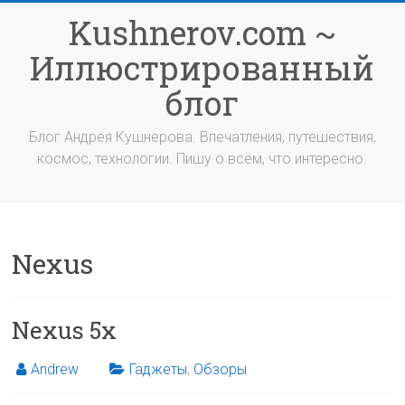
Перейти
Kushnerov.com ~
к
содержимому
Иллюстрированный
блог
Блог Андрея Кушнерова. Впечатления, путешествия,
космос, технологии. Пишу о всём, что интересно.
Nexus
Nexus 5x
Andrew
Гаджеты
,
Обзоры