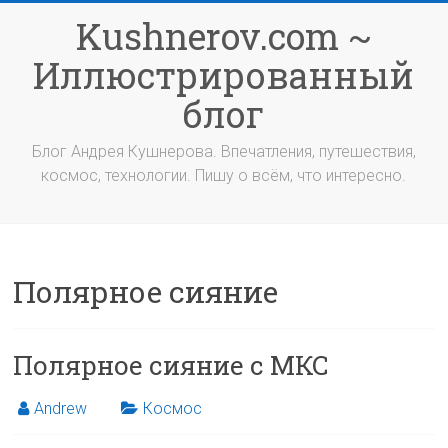
Перейти
Kushnerov.com ~
к
содержимому
Иллюстрированный
блог
Блог Андрея Кушнерова. Впечатления, путешествия,
космос, технологии. Пишу о всём, что интересно.
Полярное сияние
Полярное сияние с МКС
Andrew
Космос