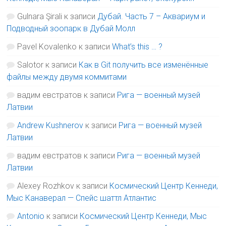
Gulnara Şirali
к записи
Дубай. Часть 7 – Аквариум и
Подводный зоопарк в Дубай Молл
Pavel Kovalenko
к записи
What’s this … ?
Salotor
к записи
Как в Git получить все изменённые
файлы между двумя коммитами
вадим евстратов
к записи
Рига — военный музей
Латвии
Andrew Kushnerov
к записи
Рига — военный музей
Латвии
вадим евстратов
к записи
Рига — военный музей
Латвии
Alexey Rozhkov
к записи
Космический Центр Кеннеди,
Мыс Канаверал — Спейс шаттл Атлантис
Antonio
к записи
Космический Центр Кеннеди, Мыс