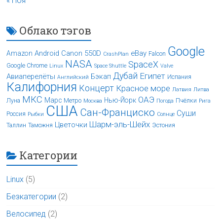
« Ноя
Облако тэгов
Google
Android
Canon 550D
eBay
Amazon
Falcon
CrashPlan
NASA
SpaceX
Google Chrome
Linux
Space Shuttle
Valve
Дубай
Египет
Авиаперелёты
Бэкап
Испания
Английский
Калифорния
Концерт
Красное море
Латвия
Литва
МКС
ОАЭ
Марс
Нью-Йорк
Луна
Метро
Пчёлки
Москва
Погода
Рига
США
Сан-Франциско
Суши
Россия
Рыбки
Солнце
Шарм-эль-Шейх
Цветочки
Таллин
Таможня
Эстония
Категории
Linux
(5)
Безкатегории
(2)
Велосипед
(2)