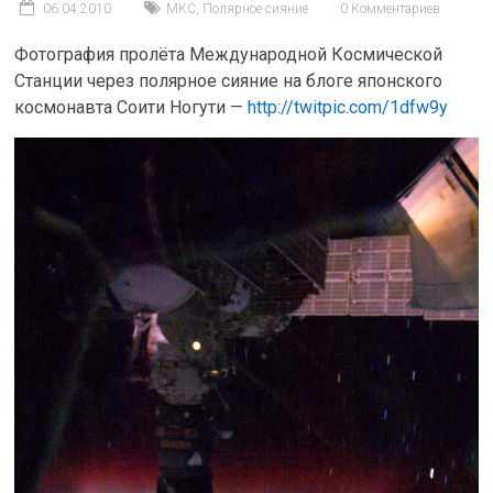
06.04.2010
МКС
,
Полярное сияние
0 Комментариев
Фотография пролёта Международной Космической
Станции через полярное сияние на блоге японского
космонавта Соити Ногути —
http://twitpic.com/1dfw9y