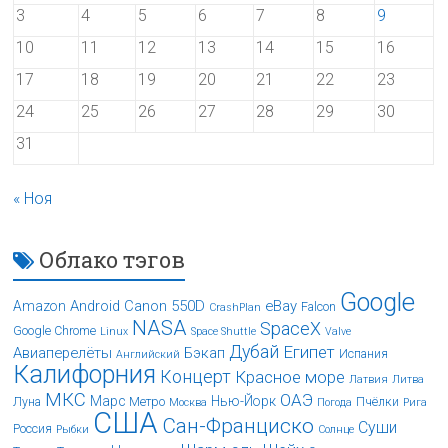
3
4
5
6
7
8
9
10
11
12
13
14
15
16
17
18
19
20
21
22
23
24
25
26
27
28
29
30
31
« Ноя
Облако тэгов
Google
Android
Canon 550D
eBay
Amazon
Falcon
CrashPlan
NASA
SpaceX
Google Chrome
Linux
Space Shuttle
Valve
Дубай
Египет
Авиаперелёты
Бэкап
Испания
Английский
Калифорния
Концерт
Красное море
Латвия
Литва
МКС
ОАЭ
Марс
Нью-Йорк
Луна
Метро
Пчёлки
Москва
Погода
Рига
США
Сан-Франциско
Суши
Россия
Рыбки
Солнце