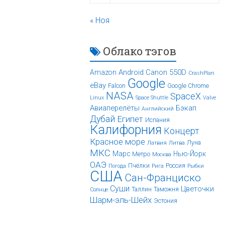
« Ноя
Облако тэгов
Android
Canon 550D
Amazon
CrashPlan
Google
eBay
Falcon
Google Chrome
NASA
SpaceX
Linux
Space Shuttle
Valve
Авиаперелёты
Бэкап
Английский
Дубай
Египет
Испания
Калифорния
Концерт
Красное море
Луна
Латвия
Литва
МКС
Марс
Нью-Йорк
Метро
Москва
ОАЭ
Пчёлки
Россия
Погода
Рига
Рыбки
США
Сан-Франциско
Суши
Цветочки
Таллин
Таможня
Солнце
Шарм-эль-Шейх
Эстония