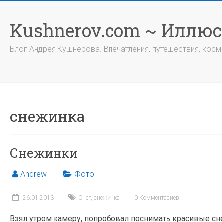
Перейти
к
Kushnerov.com ~ Иллю
содержимому
Блог Андрея Кушнерова. Впечатления, путешествия, космо
снежинка
Снежинки
Andrew
Фото
26.01.2013
Снег
,
снежинка
0 Комментариев
Взял утром камеру, попробовал поснимать красивые сн