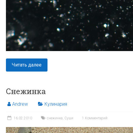
Читать далее
Снежинка
Andrew
Кулинария
16.02.2010
снежинка
,
Суши
1 Комментарий