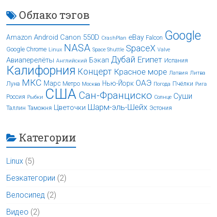
Облако тэгов
Google
Android
Canon 550D
eBay
Amazon
Falcon
CrashPlan
NASA
SpaceX
Google Chrome
Linux
Space Shuttle
Valve
Дубай
Египет
Авиаперелёты
Бэкап
Испания
Английский
Калифорния
Концерт
Красное море
Латвия
Литва
МКС
ОАЭ
Марс
Нью-Йорк
Луна
Метро
Пчёлки
Москва
Погода
Рига
США
Сан-Франциско
Суши
Россия
Рыбки
Солнце
Шарм-эль-Шейх
Цветочки
Таллин
Таможня
Эстония
Категории
Linux
(5)
Безкатегории
(2)
Велосипед
(2)
Видео
(2)