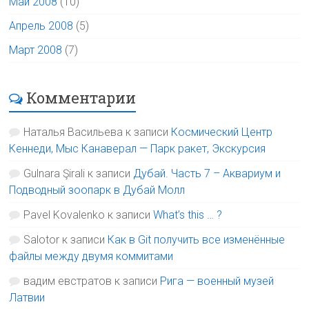
Май 2008
(10)
Апрель 2008
(5)
Март 2008
(7)
Комментарии
Наталья Васильева
к записи
Космический Центр
Кеннеди, Мыс Канаверал — Парк ракет, Экскурсия
Gulnara Şirali
к записи
Дубай. Часть 7 – Аквариум и
Подводный зоопарк в Дубай Молл
Pavel Kovalenko
к записи
What’s this … ?
Salotor
к записи
Как в Git получить все изменённые
файлы между двумя коммитами
вадим евстратов
к записи
Рига — военный музей
Латвии