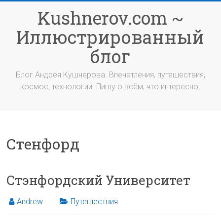
Перейти
Kushnerov.com ~
к
содержимому
Иллюстрированный
блог
Блог Андрея Кушнерова. Впечатления, путешествия,
космос, технологии. Пишу о всём, что интересно.
Стенфорд
Стэнфордский Университет
Andrew
Путешествия