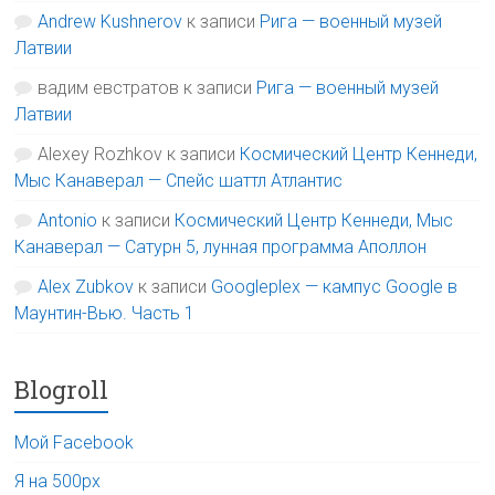
Andrew Kushnerov
к записи
Рига — военный музей
Латвии
вадим евстратов
к записи
Рига — военный музей
Латвии
Alexey Rozhkov
к записи
Космический Центр Кеннеди,
Мыс Канаверал — Спейс шаттл Атлантис
Antonio
к записи
Космический Центр Кеннеди, Мыс
Канаверал — Сатурн 5, лунная программа Аполлон
Alex Zubkov
к записи
Googleplex — кампус Google в
Маунтин-Вью. Часть 1
Blogroll
Мой Facebook
Я на 500px