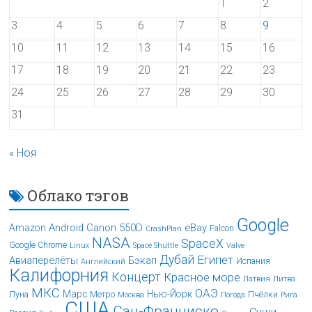
1
2
3
4
5
6
7
8
9
10
11
12
13
14
15
16
17
18
19
20
21
22
23
24
25
26
27
28
29
30
31
« Ноя
Облако тэгов
Google
Android
Canon 550D
eBay
Amazon
Falcon
CrashPlan
NASA
SpaceX
Google Chrome
Linux
Space Shuttle
Valve
Дубай
Египет
Авиаперелёты
Бэкап
Испания
Английский
Калифорния
Концерт
Красное море
Латвия
Литва
МКС
ОАЭ
Марс
Нью-Йорк
Луна
Метро
Пчёлки
Москва
Погода
Рига
США
Сан-Франциско