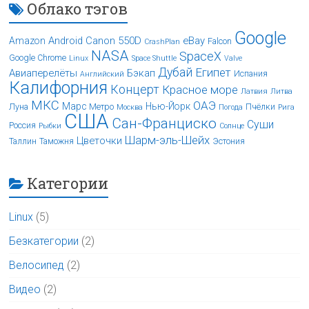
Облако тэгов
Google
Android
Canon 550D
eBay
Amazon
Falcon
CrashPlan
NASA
SpaceX
Google Chrome
Linux
Space Shuttle
Valve
Дубай
Египет
Авиаперелёты
Бэкап
Испания
Английский
Калифорния
Концерт
Красное море
Латвия
Литва
МКС
ОАЭ
Марс
Нью-Йорк
Луна
Метро
Пчёлки
Москва
Погода
Рига
США
Сан-Франциско
Суши
Россия
Рыбки
Солнце
Шарм-эль-Шейх
Цветочки
Таллин
Таможня
Эстония
Категории
Linux
(5)
Безкатегории
(2)
Велосипед
(2)
Видео
(2)