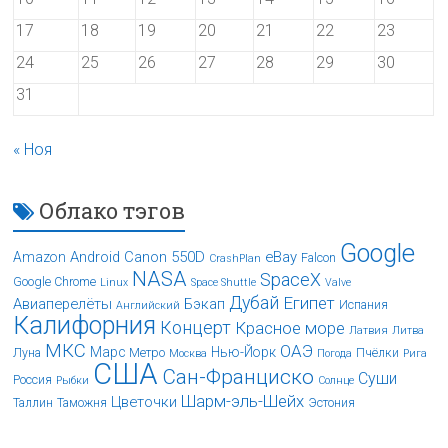
17
18
19
20
21
22
23
24
25
26
27
28
29
30
31
« Ноя
Облако тэгов
Google
Android
Canon 550D
eBay
Amazon
Falcon
CrashPlan
NASA
SpaceX
Google Chrome
Linux
Space Shuttle
Valve
Дубай
Египет
Авиаперелёты
Бэкап
Испания
Английский
Калифорния
Концерт
Красное море
Латвия
Литва
МКС
ОАЭ
Марс
Нью-Йорк
Луна
Метро
Пчёлки
Москва
Погода
Рига
США
Сан-Франциско
Суши
Россия
Рыбки
Солнце
Шарм-эль-Шейх
Цветочки
Таллин
Таможня
Эстония