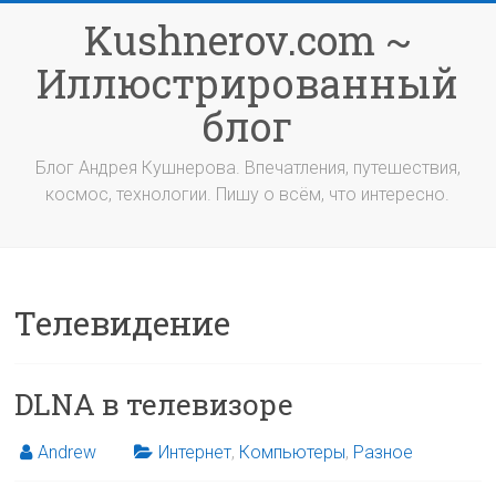
Перейти
Kushnerov.com ~
к
содержимому
Иллюстрированный
блог
Блог Андрея Кушнерова. Впечатления, путешествия,
космос, технологии. Пишу о всём, что интересно.
Телевидение
DLNA в телевизоре
Andrew
Интернет
,
Компьютеры
,
Разное