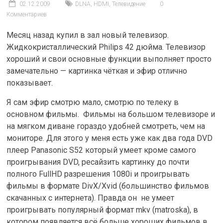
02.12.2009
DLNA
,
HDMI
,
Телевидение
0
Комментариев
Месяц назад купил в зал новый телевизор.
Жидкокристаллический Philips 42 дюйма. Телевизор
хороший и свои основные функции выполняет просто
замечательно — картинка чёткая и эфир отлично
показывает.
Я сам эфир смотрю мало, смотрю по телеку в
основном фильмы. Фильмы на большом телевизоре и
на мягком диване гораздо удобней смотреть, чем на
мониторе. Для этого у меня есть уже как два года DVD
плеер Panasonic S52 который умеет кроме самого
проигрывания DVD, ресайзить картинку до почти
полного FullHD разрешения 1080i и проигрывать
фильмы в формате DivX/Xvid (большинство фильмов
скачанных с интернета). Правда он не умеет
проигрывать популярный формат mkv (matroska), в
котором появляется всё больше хороших фильмов в