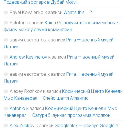
Подводный зоопарк в Дубай Молл
Pavel Kovalenko
к записи
What’s this … ?
Salotor
к записи
Как в Git получить все изменённые
файлы между двумя коммитами
вадим евстратов
к записи
Рига — военный музей
Латвии
Andrew Kushnerov
к записи
Рига — военный музей
Латвии
вадим евстратов
к записи
Рига — военный музей
Латвии
Alexey Rozhkov
к записи
Космический Центр Кеннеди,
Мыс Канаверал — Спейс шаттл Атлантис
Antonio
к записи
Космический Центр Кеннеди, Мыс
Канаверал — Сатурн 5, лунная программа Аполлон
Alex Zubkov
к записи
Googleplex — кампус Google в