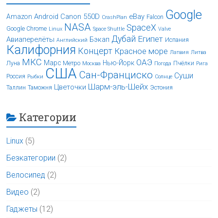
Google
Android
Canon 550D
eBay
Amazon
Falcon
CrashPlan
NASA
SpaceX
Google Chrome
Linux
Space Shuttle
Valve
Дубай
Египет
Авиаперелёты
Бэкап
Испания
Английский
Калифорния
Концерт
Красное море
Латвия
Литва
МКС
ОАЭ
Марс
Нью-Йорк
Луна
Метро
Пчёлки
Москва
Погода
Рига
США
Сан-Франциско
Суши
Россия
Рыбки
Солнце
Шарм-эль-Шейх
Цветочки
Таллин
Таможня
Эстония
Категории
Linux
(5)
Безкатегории
(2)
Велосипед
(2)
Видео
(2)
Гаджеты
(12)