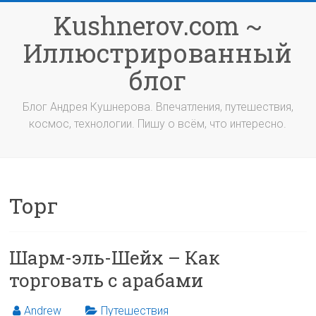
Перейти
Kushnerov.com ~
к
содержимому
Иллюстрированный
блог
Блог Андрея Кушнерова. Впечатления, путешествия,
космос, технологии. Пишу о всём, что интересно.
Торг
Шарм-эль-Шейх – Как
торговать с арабами
Andrew
Путешествия