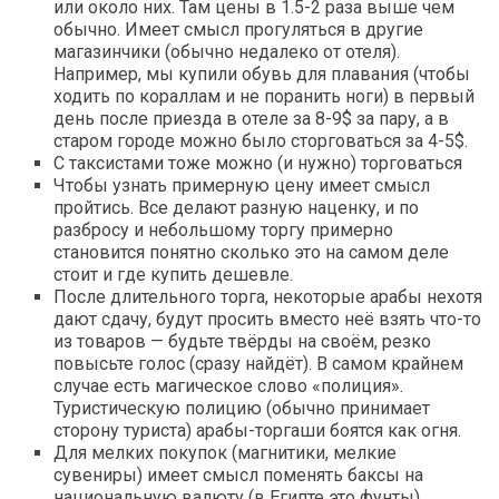
или около них. Там цены в 1.5-2 раза выше чем
обычно. Имеет смысл прогуляться в другие
магазинчики (обычно недалеко от отеля).
Например, мы купили обувь для плавания (чтобы
ходить по кораллам и не поранить ноги) в первый
день после приезда в отеле за 8-9$ за пару, а в
старом городе можно было сторговаться за 4-5$.
С таксистами тоже можно (и нужно) торговаться
Чтобы узнать примерную цену имеет смысл
пройтись. Все делают разную наценку, и по
разбросу и небольшому торгу примерно
становится понятно сколько это на самом деле
стоит и где купить дешевле.
После длительного торга, некоторые арабы нехотя
дают сдачу, будут просить вместо неё взять что-то
из товаров — будьте твёрды на своём, резко
повысьте голос (сразу найдёт). В самом крайнем
случае есть магическое слово «полиция».
Туристическую полицию (обычно принимает
сторону туриста) арабы-торгаши боятся как огня.
Для мелких покупок (магнитики, мелкие
сувениры) имеет смысл поменять баксы на
национальную валюту (в Египте это фунты).