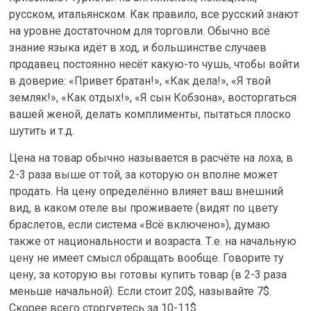
русском, итальянском. Как правило, все русский знают
на уровне достаточном для торговли. Обычно всё
знание языка идёт в ход, и большинстве случаев
продавец постоянно несёт какую-то чушь, чтобы войти
в доверие: «Привет братан!», «Как дела!», «Я твой
земляк!», «Как отдых!», «Я сын Кобзона», восторгаться
вашей женой, делать комплименты, пытаться плоско
шутить и т.д.
Цена на товар обычно называется в расчёте на лоха, в
2-3 раза выше от той, за которую он вполне может
продать. На цену определённо влияет ваш внешний
вид, в каком отеле вы проживаете (видят по цвету
браслетов, если система «Всё включено»), думаю
также от национальности и возраста. Т.е. на начальную
цену не имеет смысл обращать вообще. Говорите ту
цену, за которую вы готовы купить товар (в 2-3 раза
меньше начальной). Если стоит 20$, называйте 7$.
Скорее всего сторгуетесь за 10-11$.