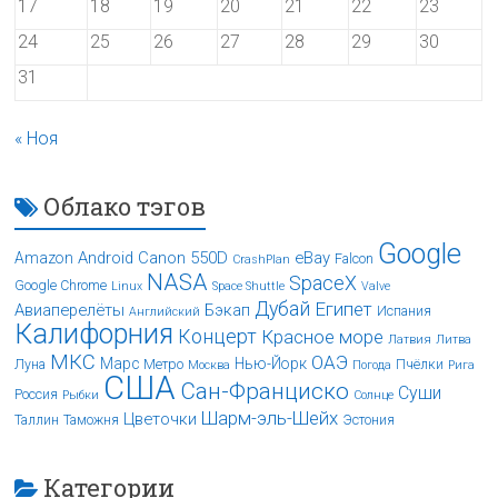
17
18
19
20
21
22
23
24
25
26
27
28
29
30
31
« Ноя
Облако тэгов
Google
Android
Canon 550D
eBay
Amazon
Falcon
CrashPlan
NASA
SpaceX
Google Chrome
Linux
Space Shuttle
Valve
Дубай
Египет
Авиаперелёты
Бэкап
Испания
Английский
Калифорния
Концерт
Красное море
Латвия
Литва
МКС
ОАЭ
Марс
Нью-Йорк
Луна
Метро
Пчёлки
Москва
Погода
Рига
США
Сан-Франциско
Суши
Россия
Рыбки
Солнце
Шарм-эль-Шейх
Цветочки
Таллин
Таможня
Эстония
Категории