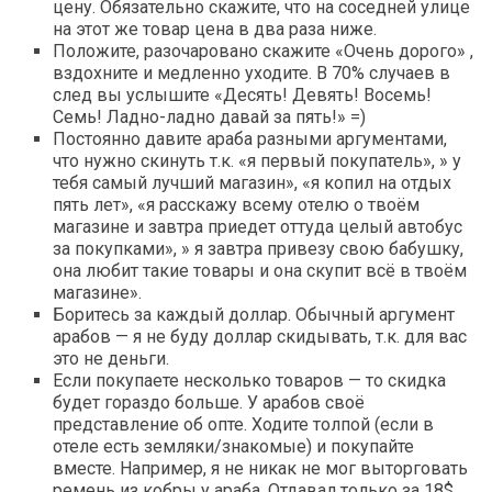
цену. Обязательно скажите, что на соседней улице
на этот же товар цена в два раза ниже.
Положите, разочаровано скажите «Очень дорого» ,
вздохните и медленно уходите. В 70% случаев в
след вы услышите «Десять! Девять! Восемь!
Семь! Ладно-ладно давай за пять!» =)
Постоянно давите араба разными аргументами,
что нужно скинуть т.к. «я первый покупатель», » у
тебя самый лучший магазин», «я копил на отдых
пять лет», «я расскажу всему отелю о твоём
магазине и завтра приедет оттуда целый автобус
за покупками», » я завтра привезу свою бабушку,
она любит такие товары и она скупит всё в твоём
магазине».
Боритесь за каждый доллар. Обычный аргумент
арабов — я не буду доллар скидывать, т.к. для вас
это не деньги.
Если покупаете несколько товаров — то скидка
будет гораздо больше. У арабов своё
представление об опте. Ходите толпой (если в
отеле есть земляки/знакомые) и покупайте
вместе. Например, я не никак не мог выторговать
ремень из кобры у араба. Отдавал только за 18$