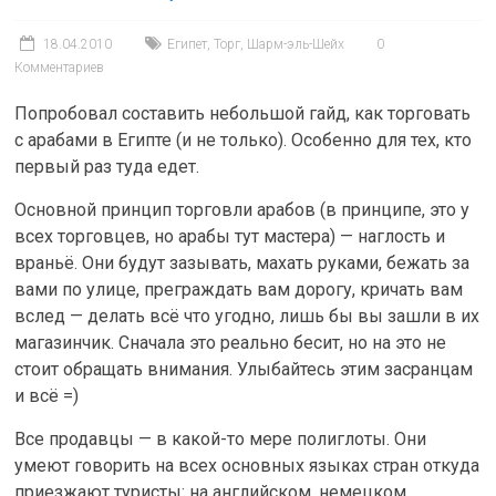
18.04.2010
Египет
,
Торг
,
Шарм-эль-Шейх
0
Комментариев
Попробовал составить небольшой гайд, как торговать
с арабами в Египте (и не только). Особенно для тех, кто
первый раз туда едет.
Основной принцип торговли арабов (в принципе, это у
всех торговцев, но арабы тут мастера) — наглость и
враньё. Они будут зазывать, махать руками, бежать за
вами по улице, преграждать вам дорогу, кричать вам
вслед — делать всё что угодно, лишь бы вы зашли в их
магазинчик. Сначала это реально бесит, но на это не
стоит обращать внимания. Улыбайтесь этим засранцам
и всё =)
Все продавцы — в какой-то мере полиглоты. Они
умеют говорить на всех основных языках стран откуда
приезжают туристы: на английском, немецком,