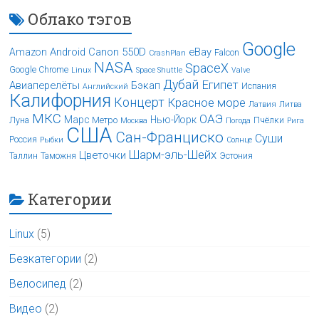
Облако тэгов
Google
Android
Canon 550D
eBay
Amazon
Falcon
CrashPlan
NASA
SpaceX
Google Chrome
Linux
Space Shuttle
Valve
Дубай
Египет
Авиаперелёты
Бэкап
Испания
Английский
Калифорния
Концерт
Красное море
Латвия
Литва
МКС
ОАЭ
Марс
Нью-Йорк
Луна
Метро
Пчёлки
Москва
Погода
Рига
США
Сан-Франциско
Суши
Россия
Рыбки
Солнце
Шарм-эль-Шейх
Цветочки
Таллин
Таможня
Эстония
Категории
Linux
(5)
Безкатегории
(2)
Велосипед
(2)
Видео
(2)