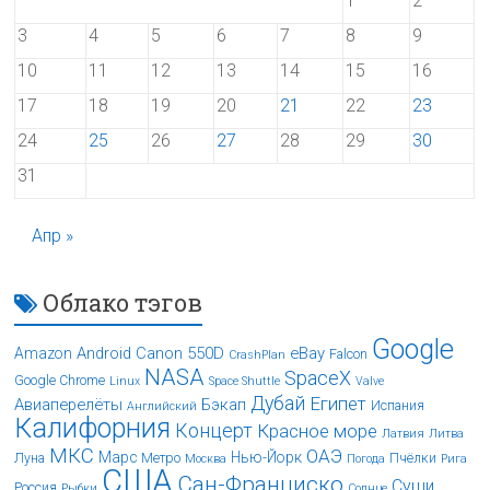
1
2
3
4
5
6
7
8
9
10
11
12
13
14
15
16
17
18
19
20
21
22
23
24
25
26
27
28
29
30
31
Апр »
Облако тэгов
Google
Android
Canon 550D
eBay
Amazon
Falcon
CrashPlan
NASA
SpaceX
Google Chrome
Linux
Space Shuttle
Valve
Дубай
Египет
Авиаперелёты
Бэкап
Испания
Английский
Калифорния
Концерт
Красное море
Латвия
Литва
МКС
ОАЭ
Марс
Нью-Йорк
Луна
Метро
Пчёлки
Москва
Погода
Рига
США
Сан-Франциско
Суши
Россия
Рыбки
Солнце