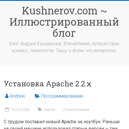
Перейти
Kushnerov.com ~
к
содержимому
Иллюстрированный
блог
Блог Андрея Кушнерова. Впечатления, путешествия,
космос, технологии. Пишу о всём, что интересно.
Установка Apache 2.2.x
Andrew
Программирование
30.03.2008
Apache
0 Комментариев
С трудом поставил новый Apache на ноутбук. Раньше
на своей машине использовал старые версии — там