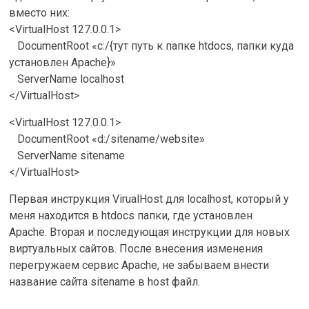
вместо них:
<VirtualHost 127.0.0.1>
DocumentRoot «c:/{тут путь к папке htdocs, папки куда
установлен Apache}»
ServerName localhost
</VirtualHost>
<VirtualHost 127.0.0.1>
DocumentRoot «d:/sitename/website»
ServerName sitename
</VirtualHost>
Первая инструкция VirualHost для localhost, который у
меня находится в htdocs папки, где установлен
Apache. Вторая и последующая инструкции для новых
виртуальных сайтов. После внесения изменения
перегружаем сервис Apache, не забываем внести
название сайта sitename в host файл.