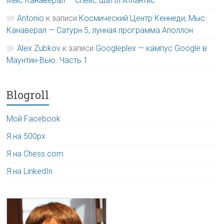
Мыс Канаверал — Спейс шаттл Атлантис
Antonio
к записи
Космический Центр Кеннеди, Мыс
Канаверал — Сатурн 5, лунная программа Аполлон
Alex Zubkov
к записи
Googleplex — кампус Google в
Маунтин-Вью. Часть 1
Blogroll
Мой Facebook
Я на 500px
Я на Chess.com
Я на LinkedIn