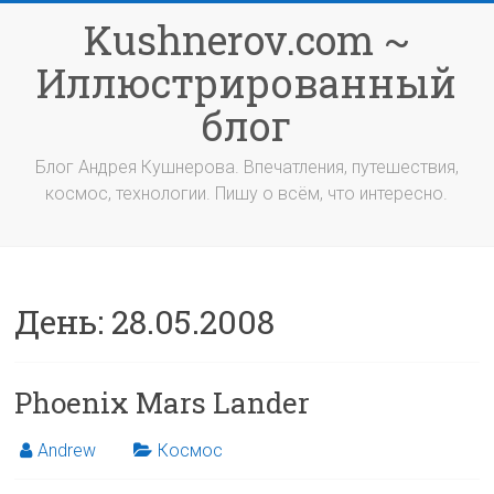
Перейти
Kushnerov.com ~
к
содержимому
Иллюстрированный
блог
Блог Андрея Кушнерова. Впечатления, путешествия,
космос, технологии. Пишу о всём, что интересно.
День:
28.05.2008
Phoenix Mars Lander
Andrew
Космос