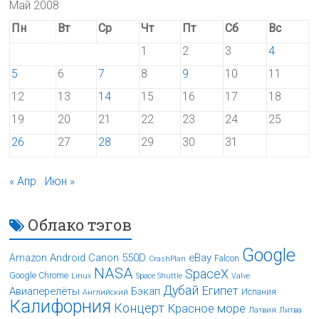
Май 2008
Пн
Вт
Ср
Чт
Пт
Сб
Вс
1
2
3
4
5
6
7
8
9
10
11
12
13
14
15
16
17
18
19
20
21
22
23
24
25
26
27
28
29
30
31
« Апр
Июн »
Облако тэгов
Google
Android
Canon 550D
eBay
Amazon
Falcon
CrashPlan
NASA
SpaceX
Google Chrome
Linux
Space Shuttle
Valve
Дубай
Египет
Авиаперелёты
Бэкап
Испания
Английский
Калифорния
Концерт
Красное море
Латвия
Литва