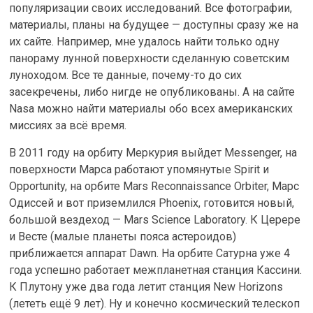
популяризации своих исследований. Все фотографии,
материалы, планы на будущее — доступны сразу же на
их сайте. Например, мне удалось найти только одну
панораму лунной поверхности сделанную советским
луноходом. Все те данные, почему-то до сих
засекречены, либо нигде не опубликованы. А на сайте
Nasa можно найти материалы обо всех американских
миссиях за всё время.
В 2011 году на орбиту Меркурия выйдет Messenger, на
поверхности Марса работают упомянутые Spirit и
Opportunity, на орбите Mars Reconnaissance Orbiter, Марс
Одиссей и вот приземлился Phoenix, готовится новый,
большой вездеход — Mars Science Laboratory. К Церере
и Весте (малые планеты пояса астероидов)
приближается аппарат Dawn. На орбите Сатурна уже 4
года успешно работает межпланетная станция Кассини.
К Плутону уже два года летит станция New Horizons
(лететь ещё 9 лет). Ну и конечно космический телескоп