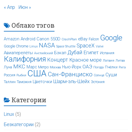
« Апр
Июн »
Облако тэгов
Google
Android
Canon 550D
eBay
Amazon
Falcon
CrashPlan
NASA
SpaceX
Google Chrome
Linux
Space Shuttle
Valve
Дубай
Египет
Авиаперелёты
Бэкап
Испания
Английский
Калифорния
Концерт
Красное море
Латвия
Литва
МКС
ОАЭ
Марс
Нью-Йорк
Луна
Метро
Пчёлки
Москва
Погода
Рига
США
Сан-Франциско
Суши
Россия
Рыбки
Солнце
Шарм-эль-Шейх
Цветочки
Таллин
Таможня
Эстония
Категории
Linux
(5)
Безкатегории
(2)