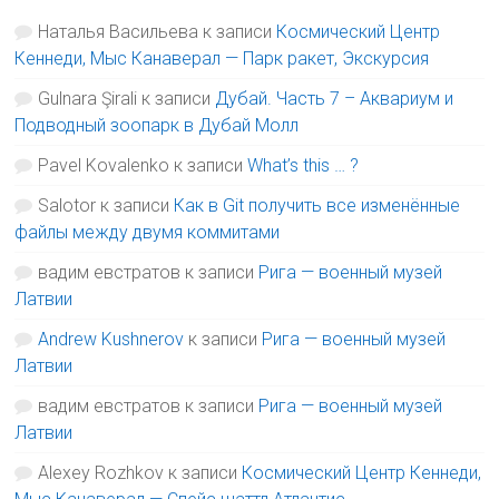
Наталья Васильева
к записи
Космический Центр
Кеннеди, Мыс Канаверал — Парк ракет, Экскурсия
Gulnara Şirali
к записи
Дубай. Часть 7 – Аквариум и
Подводный зоопарк в Дубай Молл
Pavel Kovalenko
к записи
What’s this … ?
Salotor
к записи
Как в Git получить все изменённые
файлы между двумя коммитами
вадим евстратов
к записи
Рига — военный музей
Латвии
Andrew Kushnerov
к записи
Рига — военный музей
Латвии
вадим евстратов
к записи
Рига — военный музей
Латвии
Alexey Rozhkov
к записи
Космический Центр Кеннеди,