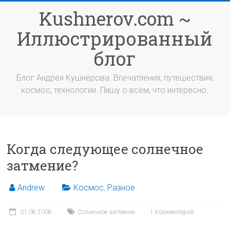
Перейти
Kushnerov.com ~
к
содержимому
Иллюстрированный
блог
Блог Андрея Кушнерова. Впечатления, путешествия,
космос, технологии. Пишу о всём, что интересно.
Когда следующее солнечное
затмение?
Andrew
Космос
,
Разное
01.08.2008
Солнечное затмение
1 Комментарий