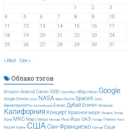
1
2
3
4
5
6
7
8
9
10
11
12
13
14
15
16
17
18
19
20
21
22
23
24
25
26
27
28
29
30
31
« Июл
Сен »
Облако тэгов
Google
Android
Canon 550D
eBay
Amazon
Falcon
CrashPlan
NASA
SpaceX
Google Chrome
Linux
Space Shuttle
Valve
Дубай
Египет
Авиаперелёты
Бэкап
Испания
Английский
Калифорния
Концерт
Красное море
Латвия
Литва
МКС
ОАЭ
Марс
Нью-Йорк
Луна
Метро
Пчёлки
Москва
Погода
Рига
США
Сан-Франциско
Суши
Россия
Рыбки
Солнце