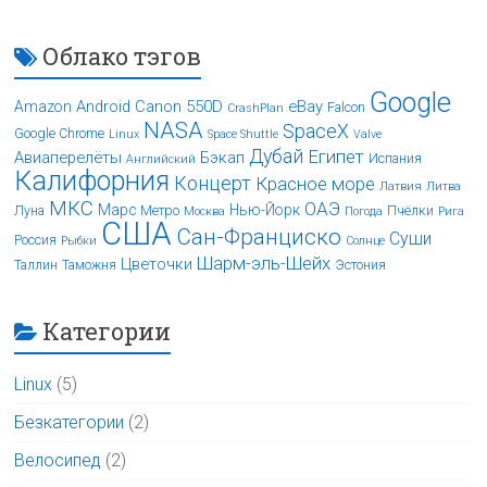
Облако тэгов
Google
Android
Canon 550D
eBay
Amazon
Falcon
CrashPlan
NASA
SpaceX
Google Chrome
Linux
Space Shuttle
Valve
Дубай
Египет
Авиаперелёты
Бэкап
Испания
Английский
Калифорния
Концерт
Красное море
Латвия
Литва
МКС
ОАЭ
Марс
Нью-Йорк
Луна
Метро
Пчёлки
Москва
Погода
Рига
США
Сан-Франциско
Суши
Россия
Рыбки
Солнце
Шарм-эль-Шейх
Цветочки
Таллин
Таможня
Эстония
Категории
Linux
(5)
Безкатегории
(2)
Велосипед
(2)