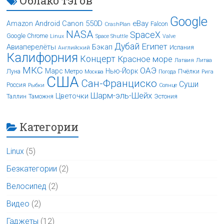
Облако тэгов
Google
Android
Canon 550D
eBay
Amazon
Falcon
CrashPlan
NASA
SpaceX
Google Chrome
Linux
Space Shuttle
Valve
Дубай
Египет
Авиаперелёты
Бэкап
Испания
Английский
Калифорния
Концерт
Красное море
Латвия
Литва
МКС
ОАЭ
Марс
Нью-Йорк
Луна
Метро
Пчёлки
Москва
Погода
Рига
США
Сан-Франциско
Суши
Россия
Рыбки
Солнце
Шарм-эль-Шейх
Цветочки
Таллин
Таможня
Эстония
Категории
Linux
(5)
Безкатегории
(2)
Велосипед
(2)
Видео
(2)
Гаджеты
(12)