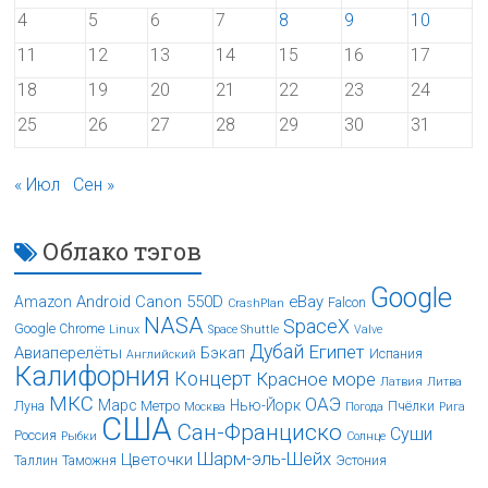
4
5
6
7
8
9
10
11
12
13
14
15
16
17
18
19
20
21
22
23
24
25
26
27
28
29
30
31
« Июл
Сен »
Облако тэгов
Google
Android
Canon 550D
eBay
Amazon
Falcon
CrashPlan
NASA
SpaceX
Google Chrome
Linux
Space Shuttle
Valve
Дубай
Египет
Авиаперелёты
Бэкап
Испания
Английский
Калифорния
Концерт
Красное море
Латвия
Литва
МКС
ОАЭ
Марс
Нью-Йорк
Луна
Метро
Пчёлки
Москва
Погода
Рига
США
Сан-Франциско
Суши
Россия
Рыбки
Солнце
Шарм-эль-Шейх
Цветочки
Таллин
Таможня
Эстония