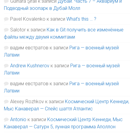
Gulnara Şirali
к записи
Дубай. Часть 7 – Аквариум и
Подводный зоопарк в Дубай Молл
Pavel Kovalenko
к записи
What’s this … ?
Salotor
к записи
Как в Git получить все изменённые
файлы между двумя коммитами
вадим евстратов
к записи
Рига — военный музей
Латвии
Andrew Kushnerov
к записи
Рига — военный музей
Латвии
вадим евстратов
к записи
Рига — военный музей
Латвии
Alexey Rozhkov
к записи
Космический Центр Кеннеди,
Мыс Канаверал — Спейс шаттл Атлантис
Antonio
к записи
Космический Центр Кеннеди, Мыс
Канаверал — Сатурн 5, лунная программа Аполлон