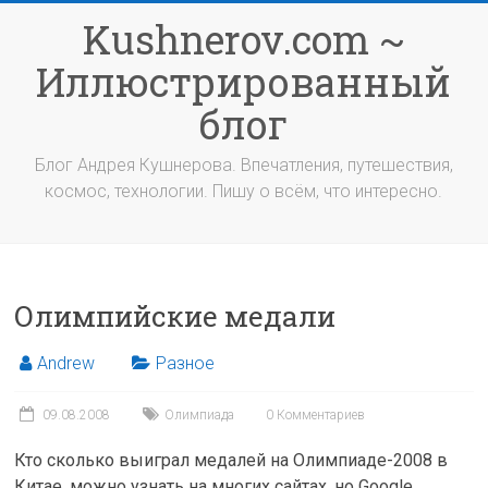
Перейти
Kushnerov.com ~
к
содержимому
Иллюстрированный
блог
Блог Андрея Кушнерова. Впечатления, путешествия,
космос, технологии. Пишу о всём, что интересно.
Олимпийские медали
Andrew
Разное
09.08.2008
Олимпиада
0 Комментариев
Кто сколько выиграл медалей на Олимпиаде-2008 в
Китае, можно узнать на многих сайтах, но Google,