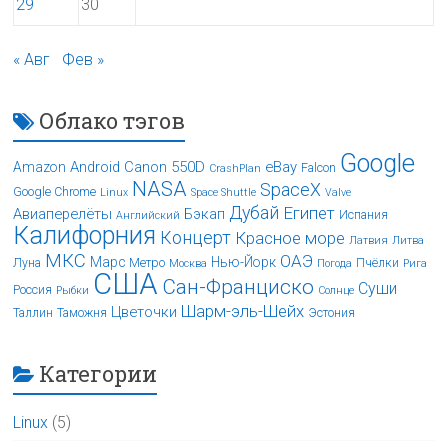
29
30
« Авг
Фев »
Облако тэгов
Google
Android
Canon 550D
eBay
Amazon
Falcon
CrashPlan
NASA
SpaceX
Google Chrome
Linux
Space Shuttle
Valve
Дубай
Египет
Авиаперелёты
Бэкап
Испания
Английский
Калифорния
Концерт
Красное море
Латвия
Литва
МКС
ОАЭ
Марс
Нью-Йорк
Луна
Метро
Пчёлки
Москва
Погода
Рига
США
Сан-Франциско
Суши
Россия
Рыбки
Солнце
Шарм-эль-Шейх
Цветочки
Таллин
Таможня
Эстония
Категории
Linux
(5)