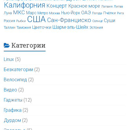
Калифорния
Концерт
Красное море
Латвия
Литва
МКС
ОАЭ
Марс
Нью-Йорк
Луна
Метро
Пчёлки
Москва
Погода
Рига
США
Сан-Франциско
Суши
Россия
Рыбки
Солнце
Шарм-эль-Шейх
Цветочки
Таллин
Таможня
Эстония
Категории
Linux
(5)
Безкатегории
(2)
Велосипед
(2)
Видео
(2)
Гаджеты
(12)
Графика
(2)
Дурдом
(2)