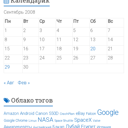
Календарик
Сентябрь 2008
Пн
Вт
Ср
Чт
Пт
Сб
Вс
1
2
3
4
5
6
7
8
9
10
11
12
13
14
15
16
17
18
19
20
21
22
23
24
25
26
27
28
29
30
« Авг
Фев »
Облако тэгов
Google
Android
Canon 550D
eBay
Amazon
Falcon
CrashPlan
NASA
SpaceX
Google Chrome
Linux
Space Shuttle
Valve
Дубай
Египет
Авиаперелёты
Бэкап
Испания
Английский