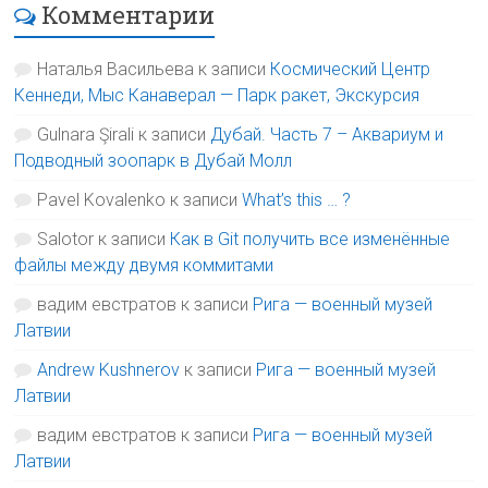
Комментарии
Наталья Васильева
к записи
Космический Центр
Кеннеди, Мыс Канаверал — Парк ракет, Экскурсия
Gulnara Şirali
к записи
Дубай. Часть 7 – Аквариум и
Подводный зоопарк в Дубай Молл
Pavel Kovalenko
к записи
What’s this … ?
Salotor
к записи
Как в Git получить все изменённые
файлы между двумя коммитами
вадим евстратов
к записи
Рига — военный музей
Латвии
Andrew Kushnerov
к записи
Рига — военный музей
Латвии
вадим евстратов
к записи
Рига — военный музей
Латвии