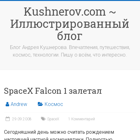
Перейти
Kushnerov.com ~
к
содержимому
Иллюстрированный
блог
Блог Андрея Кушнерова. Впечатления, путешествия,
космос, технологии. Пишу о всём, что интересно.
SpaceX Falcon 1 залетал
Andrew
Космос
29.09.2008
SpaceX
1 Комментарий
Сегодняшний день можно считать рождением
настоящей частной космонавтики. Полностью