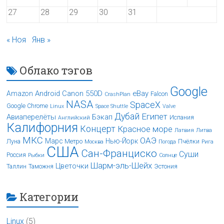
27
28
29
30
31
« Ноя
Янв »
Облако тэгов
Google
Android
Canon 550D
eBay
Amazon
Falcon
CrashPlan
NASA
SpaceX
Google Chrome
Linux
Space Shuttle
Valve
Дубай
Египет
Авиаперелёты
Бэкап
Испания
Английский
Калифорния
Концерт
Красное море
Латвия
Литва
МКС
ОАЭ
Марс
Нью-Йорк
Луна
Метро
Пчёлки
Москва
Погода
Рига
США
Сан-Франциско
Суши
Россия
Рыбки
Солнце
Шарм-эль-Шейх
Цветочки
Таллин
Таможня
Эстония
Категории
Linux
(5)