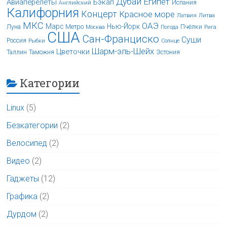
Дубай
Египет
Авиаперелёты
Бэкап
Испания
Английский
Калифорния
Концерт
Красное море
Латвия
Литва
МКС
ОАЭ
Марс
Нью-Йорк
Луна
Метро
Пчёлки
Москва
Погода
Рига
США
Сан-Франциско
Суши
Россия
Рыбки
Солнце
Шарм-эль-Шейх
Цветочки
Таллин
Таможня
Эстония
Категории
Linux
(5)
Безкатегории
(2)
Велосипед
(2)
Видео
(2)
Гаджеты
(12)
Графика
(2)
Дурдом
(2)