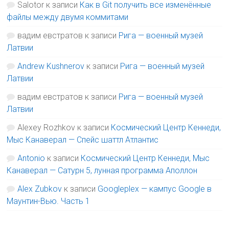
Salotor
к записи
Как в Git получить все изменённые
файлы между двумя коммитами
вадим евстратов
к записи
Рига — военный музей
Латвии
Andrew Kushnerov
к записи
Рига — военный музей
Латвии
вадим евстратов
к записи
Рига — военный музей
Латвии
Alexey Rozhkov
к записи
Космический Центр Кеннеди,
Мыс Канаверал — Спейс шаттл Атлантис
Antonio
к записи
Космический Центр Кеннеди, Мыс
Канаверал — Сатурн 5, лунная программа Аполлон
Alex Zubkov
к записи
Googleplex — кампус Google в
Маунтин-Вью. Часть 1