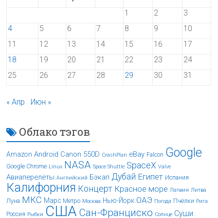
1
2
3
4
5
6
7
8
9
10
11
12
13
14
15
16
17
18
19
20
21
22
23
24
25
26
27
28
29
30
31
« Апр
Июн »
Облако тэгов
Google
Android
Canon 550D
eBay
Amazon
Falcon
CrashPlan
NASA
SpaceX
Google Chrome
Linux
Space Shuttle
Valve
Дубай
Египет
Авиаперелёты
Бэкап
Испания
Английский
Калифорния
Концерт
Красное море
Латвия
Литва
МКС
ОАЭ
Марс
Нью-Йорк
Луна
Метро
Пчёлки
Москва
Погода
Рига
США
Сан-Франциско
Суши
Россия
Рыбки
Солнце