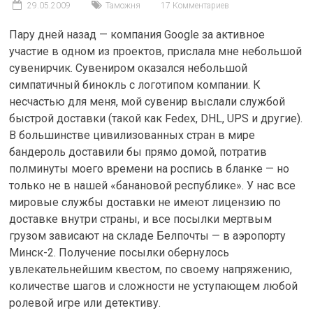
29.05.2009
Таможня
17 Комментариев
Пару дней назад — компания Google за активное
участие в одном из проектов, прислала мне небольшой
сувенирчик. Сувениром оказался небольшой
симпатичный бинокль с логотипом компании. К
несчастью для меня, мой сувенир выслали службой
быстрой доставки (такой как Fedex, DHL, UPS и другие).
В большинстве цивилизованных стран в мире
бандероль доставили бы прямо домой, потратив
полминуты моего времени на роспись в бланке — но
только не в нашей «банановой республике». У нас все
мировые службы доставки не имеют лицензию по
доставке внутри страны, и все посылки мертвым
грузом зависают на складе Белпочты — в аэропорту
Минск-2. Получение посылки обернулось
увлекательнейшим квестом, по своему напряжению,
количестве шагов и сложности не уступающем любой
ролевой игре или детективу.