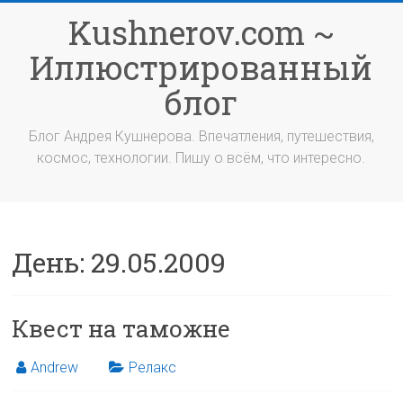
Перейти
Kushnerov.com ~
к
содержимому
Иллюстрированный
блог
Блог Андрея Кушнерова. Впечатления, путешествия,
космос, технологии. Пишу о всём, что интересно.
День:
29.05.2009
Квест на таможне
Andrew
Релакс