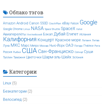
Облако тэгов
Google
Android
Canon 550D
eBay
Amazon
Falcon
CrashPlan
NASA
SpaceX
Google Chrome
Linux
Space Shuttle
Valve
Дубай
Египет
Авиаперелёты
Бэкап
Испания
Английский
Калифорния
Концерт
Красное море
Латвия
Литва
МКС
ОАЭ
Марс
Нью-Йорк
Луна
Метро
Пчёлки
Москва
Погода
Рига
США
Сан-Франциско
Суши
Россия
Рыбки
Солнце
Шарм-эль-Шейх
Цветочки
Таллин
Таможня
Эстония
Категории
Linux
(5)
Безкатегории
(2)
Велосипед
(2)