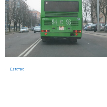
←
Детство