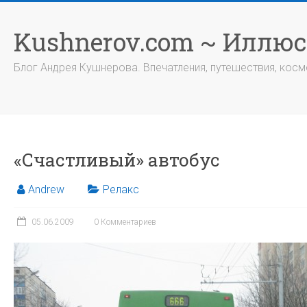
Перейти
к
Kushnerov.com ~ Иллю
содержимому
Блог Андрея Кушнерова. Впечатления, путешествия, космо
«Счастливый» автобус
Andrew
Релакс
05.06.2009
0 Комментариев