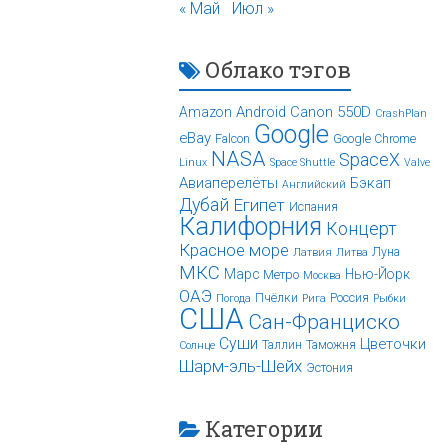
« Май
Июл »
Облако тэгов
Android
Canon 550D
Amazon
CrashPlan
Google
eBay
Falcon
Google Chrome
NASA
SpaceX
Linux
Space Shuttle
Valve
Авиаперелёты
Бэкап
Английский
Дубай
Египет
Испания
Калифорния
Концерт
Красное море
Луна
Латвия
Литва
МКС
Марс
Нью-Йорк
Метро
Москва
ОАЭ
Пчёлки
Россия
Погода
Рига
Рыбки
США
Сан-Франциско
Суши
Цветочки
Таллин
Таможня
Солнце
Шарм-эль-Шейх
Эстония
Категории