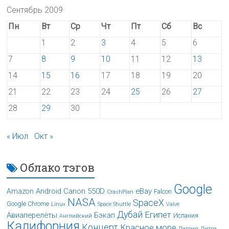
Сентябрь 2009
Пн
Вт
Ср
Чт
Пт
Сб
Вс
1
2
3
4
5
6
7
8
9
10
11
12
13
14
15
16
17
18
19
20
21
22
23
24
25
26
27
28
29
30
« Июл
Окт »
Облако тэгов
Google
Android
Canon 550D
eBay
Amazon
Falcon
CrashPlan
NASA
SpaceX
Google Chrome
Linux
Space Shuttle
Valve
Дубай
Египет
Авиаперелёты
Бэкап
Испания
Английский
Калифорния
Концерт
Красное море
Латвия
Литва