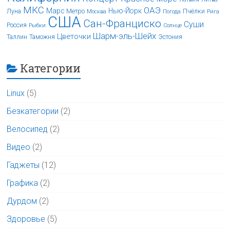
МКС
ОАЭ
Марс
Нью-Йорк
Луна
Метро
Пчёлки
Москва
Погода
Рига
США
Сан-Франциско
Суши
Россия
Рыбки
Солнце
Шарм-эль-Шейх
Цветочки
Таллин
Таможня
Эстония
Категории
Linux
(5)
Безкатегории
(2)
Велосипед
(2)
Видео
(2)
Гаджеты
(12)
Графика
(2)
Дурдом
(2)
Здоровье
(5)