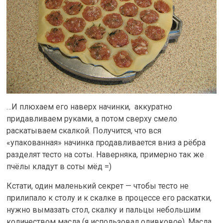
…И плюхаем его наверх начинки, аккуратно
придавливаем руками, а потом сверху смело
раскатываем скалкой. Получится, что вся
«упакованная» начинка продавливается вниз а рёбра
разделят тесто на соты. Наверняка, примерно так же
пчёлы кладут в соты мёд =)
Кстати, один маленький секрет — чтобы тесто не
прилипало к столу и к скалке в процессе его раскатки,
нужно вымазать стол, скалку и пальцы небольшим
количеством масла (я использовал оливковое). Масла