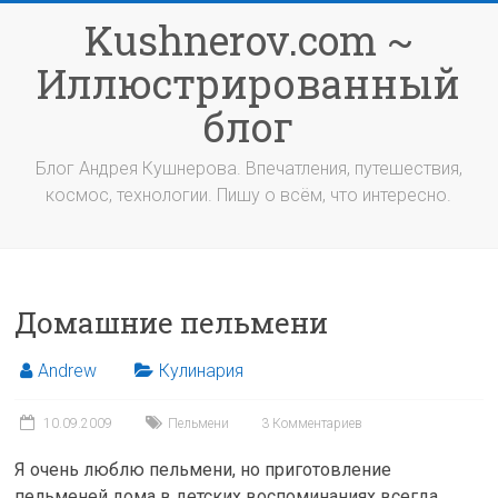
Перейти
Kushnerov.com ~
к
содержимому
Иллюстрированный
блог
Блог Андрея Кушнерова. Впечатления, путешествия,
космос, технологии. Пишу о всём, что интересно.
Домашние пельмени
Andrew
Кулинария
10.09.2009
Пельмени
3 Комментариев
Я очень люблю пельмени, но приготовление
пельменей дома в детских воспоминаниях всегда