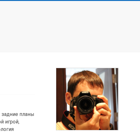
х задние планы
й игрой,
ология