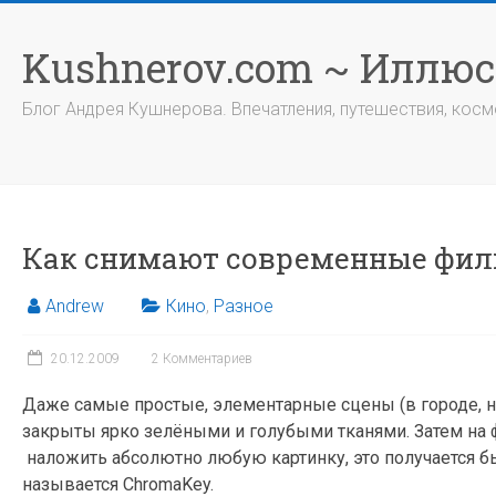
Перейти
к
Kushnerov.com ~ Иллю
содержимому
Блог Андрея Кушнерова. Впечатления, путешествия, космо
Как снимают современные фи
Andrew
Кино
,
Разное
20.12.2009
2 Комментариев
Даже самые простые, элементарные сцены (в городе, н
закрыты ярко зелёными и голубыми тканями. Затем на ф
наложить абсолютно любую картинку, это получается б
называется ChromaKey.