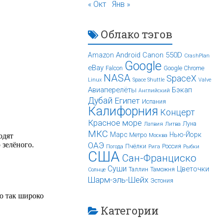
« Окт
Янв »
Облако тэгов
Android
Canon 550D
Amazon
CrashPlan
Google
eBay
Falcon
Google Chrome
NASA
SpaceX
Linux
Space Shuttle
Valve
Авиаперелёты
Бэкап
Английский
Дубай
Египет
Испания
Калифорния
Концерт
Красное море
Луна
Латвия
Литва
МКС
Марс
Нью-Йорк
Метро
Москва
ОАЭ
Пчёлки
Россия
Погода
Рига
Рыбки
США
Сан-Франциско
Суши
Цветочки
Таллин
Таможня
Солнце
Шарм-эль-Шейх
Эстония
Категории