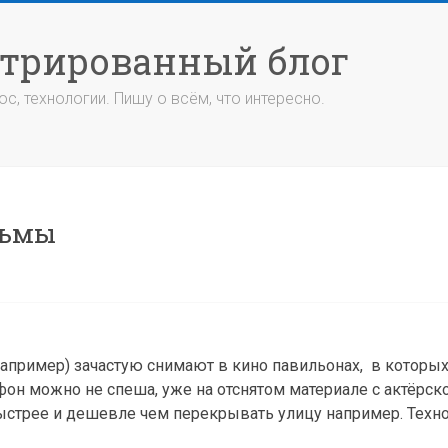
стрированный блог
с, технологии. Пишу о всём, что интересно.
льмы
апример) зачастую снимают в кино павильонах, в которы
он можно не спеша, уже на отснятом материале с актёрско
ыстрее и дешевле чем перекрывать улицу например. Техн