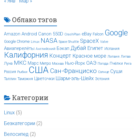
« Янв
Мар »
Облако тэгов
Google
Android
Canon 550D
eBay
Amazon
Falcon
CrashPlan
NASA
SpaceX
Google Chrome
Linux
Space Shuttle
Valve
Дубай
Египет
Авиаперелёты
Бэкап
Испания
Английский
Калифорния
Концерт
Красное море
Латвия
Литва
МКС
ОАЭ
Марс
Нью-Йорк
Луна
Метро
Пчёлки
Москва
Погода
Рига
США
Сан-Франциско
Суши
Россия
Рыбки
Солнце
Шарм-эль-Шейх
Цветочки
Таллин
Таможня
Эстония
Категории
Linux
(5)
Безкатегории
(2)
Велосипед
(2)