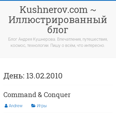
Перейти
Kushnerov.com ~
к
содержимому
Иллюстрированный
блог
Блог Андрея Кушнерова. Впечатления, путешествия,
космос, технологии. Пишу о всём, что интересно.
День:
13.02.2010
Command & Conquer
Andrew
Игры