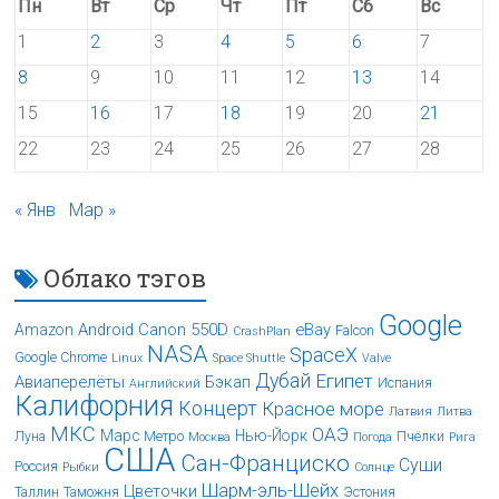
Пн
Вт
Ср
Чт
Пт
Сб
Вс
1
2
3
4
5
6
7
8
9
10
11
12
13
14
15
16
17
18
19
20
21
22
23
24
25
26
27
28
« Янв
Мар »
Облако тэгов
Google
Android
Canon 550D
eBay
Amazon
Falcon
CrashPlan
NASA
SpaceX
Google Chrome
Linux
Space Shuttle
Valve
Дубай
Египет
Авиаперелёты
Бэкап
Испания
Английский
Калифорния
Концерт
Красное море
Латвия
Литва
МКС
ОАЭ
Марс
Нью-Йорк
Луна
Метро
Пчёлки
Москва
Погода
Рига
США
Сан-Франциско
Суши
Россия
Рыбки
Солнце
Шарм-эль-Шейх
Цветочки
Таллин
Таможня
Эстония