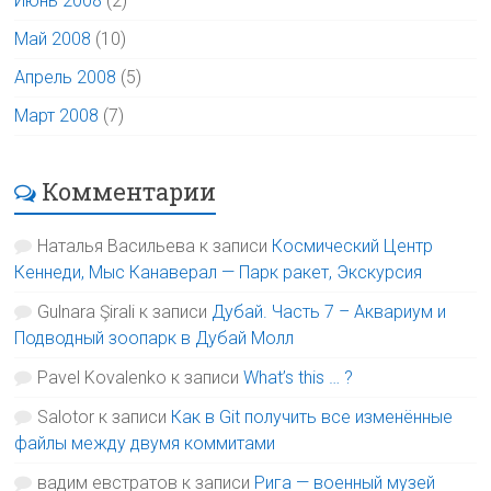
Июнь 2008
(2)
Май 2008
(10)
Апрель 2008
(5)
Март 2008
(7)
Комментарии
Наталья Васильева
к записи
Космический Центр
Кеннеди, Мыс Канаверал — Парк ракет, Экскурсия
Gulnara Şirali
к записи
Дубай. Часть 7 – Аквариум и
Подводный зоопарк в Дубай Молл
Pavel Kovalenko
к записи
What’s this … ?
Salotor
к записи
Как в Git получить все изменённые
файлы между двумя коммитами
вадим евстратов
к записи
Рига — военный музей