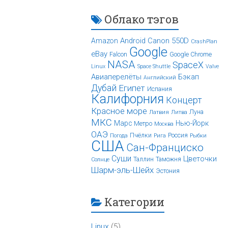
Облако тэгов
Android
Canon 550D
Amazon
CrashPlan
Google
eBay
Falcon
Google Chrome
NASA
SpaceX
Linux
Space Shuttle
Valve
Авиаперелёты
Бэкап
Английский
Дубай
Египет
Испания
Калифорния
Концерт
Красное море
Луна
Латвия
Литва
МКС
Марс
Нью-Йорк
Метро
Москва
ОАЭ
Пчёлки
Россия
Погода
Рига
Рыбки
США
Сан-Франциско
Суши
Цветочки
Таллин
Таможня
Солнце
Шарм-эль-Шейх
Эстония
Категории
Linux
(5)