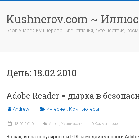
Перейти
к
Kushnerov.com ~ Иллю
содержимому
Блог Андрея Кушнерова. Впечатления, путешествия, космо
День:
18.02.2010
Adobe Reader = дырка в безопас
Andrew
Интернет
,
Компьютеры
18.02.2010
Adobe
,
Уязвимости
0 Комментариев
Во как, из-за популярности PDF и медлительности Adobe