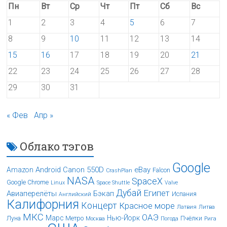
Пн
Вт
Ср
Чт
Пт
Сб
Вс
1
2
3
4
5
6
7
8
9
10
11
12
13
14
15
16
17
18
19
20
21
22
23
24
25
26
27
28
29
30
31
« Фев
Апр »
Облако тэгов
Google
Android
Canon 550D
eBay
Amazon
Falcon
CrashPlan
NASA
SpaceX
Google Chrome
Linux
Space Shuttle
Valve
Дубай
Египет
Авиаперелёты
Бэкап
Испания
Английский
Калифорния
Концерт
Красное море
Латвия
Литва
МКС
ОАЭ
Марс
Нью-Йорк
Луна
Метро
Пчёлки
Москва
Погода
Рига