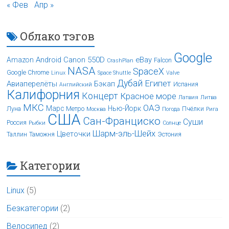
« Фев
Апр »
Облако тэгов
Google
Android
Canon 550D
eBay
Amazon
Falcon
CrashPlan
NASA
SpaceX
Google Chrome
Linux
Space Shuttle
Valve
Дубай
Египет
Авиаперелёты
Бэкап
Испания
Английский
Калифорния
Концерт
Красное море
Латвия
Литва
МКС
ОАЭ
Марс
Нью-Йорк
Луна
Метро
Пчёлки
Москва
Погода
Рига
США
Сан-Франциско
Суши
Россия
Рыбки
Солнце
Шарм-эль-Шейх
Цветочки
Таллин
Таможня
Эстония
Категории
Linux
(5)
Безкатегории
(2)
Велосипед
(2)