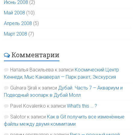
Июнь 2008
(2)
Май 2008
(10)
Апрель 2008
(5)
Март 2008
(7)
Комментарии
Наталья Васильева
к записи
Космический Центр
Кеннеди, Мыс Канаверал — Парк ракет, Экскурсия
Gulnara Şirali
к записи
Дубай. Часть 7 – Аквариум и
Подводный зоопарк в Дубай Молл
Pavel Kovalenko
к записи
What’s this … ?
Salotor
к записи
Как в Git получить все изменённые
файлы между двумя коммитами
вадим евстратов
к записи
Рига — военный музей