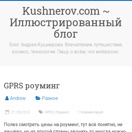
Перейти
Kushnerov.com ~
к
содержимому
Иллюстрированный
блог
Блог Андрея Кушнерова. Впечатления, путешествия,
космос, технологии. Пишу о всём, что интересно.
GPRS роуминг
Andrew
Разное
21.03.2010
GPRS
,
Роуминг
1 Комментарий
Полез смотреть цены на роуминг, тут всё понятно, не
дешёво, но из другой страны звонить то иногда нужно.