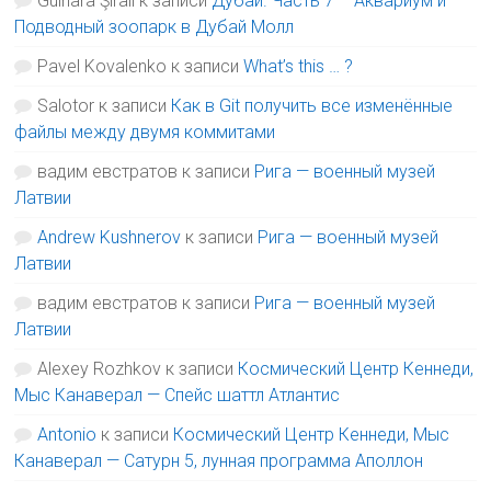
Gulnara Şirali
к записи
Дубай. Часть 7 – Аквариум и
Подводный зоопарк в Дубай Молл
Pavel Kovalenko
к записи
What’s this … ?
Salotor
к записи
Как в Git получить все изменённые
файлы между двумя коммитами
вадим евстратов
к записи
Рига — военный музей
Латвии
Andrew Kushnerov
к записи
Рига — военный музей
Латвии
вадим евстратов
к записи
Рига — военный музей
Латвии
Alexey Rozhkov
к записи
Космический Центр Кеннеди,
Мыс Канаверал — Спейс шаттл Атлантис
Antonio
к записи
Космический Центр Кеннеди, Мыс
Канаверал — Сатурн 5, лунная программа Аполлон