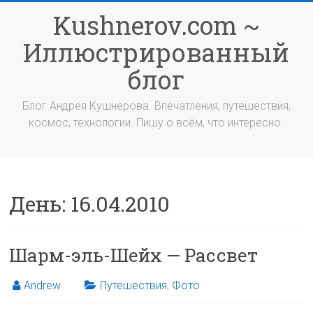
Перейти
Kushnerov.com ~
к
содержимому
Иллюстрированный
блог
Блог Андрея Кушнерова. Впечатления, путешествия,
космос, технологии. Пишу о всём, что интересно.
День:
16.04.2010
Шарм-эль-Шейх — Рассвет
Andrew
Путешествия
,
Фото