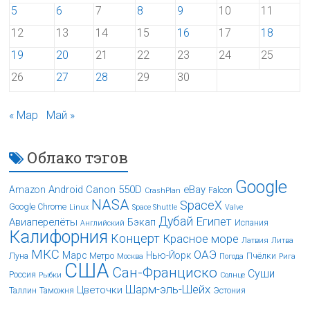
5
6
7
8
9
10
11
12
13
14
15
16
17
18
19
20
21
22
23
24
25
26
27
28
29
30
« Мар
Май »
Облако тэгов
Google
Android
Canon 550D
eBay
Amazon
Falcon
CrashPlan
NASA
SpaceX
Google Chrome
Linux
Space Shuttle
Valve
Дубай
Египет
Авиаперелёты
Бэкап
Испания
Английский
Калифорния
Концерт
Красное море
Латвия
Литва
МКС
ОАЭ
Марс
Нью-Йорк
Луна
Метро
Пчёлки
Москва
Погода
Рига
США
Сан-Франциско
Суши
Россия
Рыбки
Солнце
Шарм-эль-Шейх
Цветочки
Таллин
Таможня
Эстония