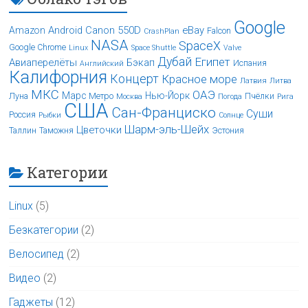
Google
Android
Canon 550D
eBay
Amazon
Falcon
CrashPlan
NASA
SpaceX
Google Chrome
Linux
Space Shuttle
Valve
Дубай
Египет
Авиаперелёты
Бэкап
Испания
Английский
Калифорния
Концерт
Красное море
Латвия
Литва
МКС
ОАЭ
Марс
Нью-Йорк
Луна
Метро
Пчёлки
Москва
Погода
Рига
США
Сан-Франциско
Суши
Россия
Рыбки
Солнце
Шарм-эль-Шейх
Цветочки
Таллин
Таможня
Эстония
Категории
Linux
(5)
Безкатегории
(2)
Велосипед
(2)
Видео
(2)
Гаджеты
(12)