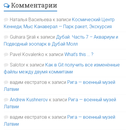
Комментарии
Наталья Васильева
к записи
Космический Центр
Кеннеди, Мыс Канаверал — Парк ракет, Экскурсия
Gulnara Şirali
к записи
Дубай. Часть 7 – Аквариум и
Подводный зоопарк в Дубай Молл
Pavel Kovalenko
к записи
What’s this … ?
Salotor
к записи
Как в Git получить все изменённые
файлы между двумя коммитами
вадим евстратов
к записи
Рига — военный музей
Латвии
Andrew Kushnerov
к записи
Рига — военный музей
Латвии
вадим евстратов
к записи
Рига — военный музей
Латвии