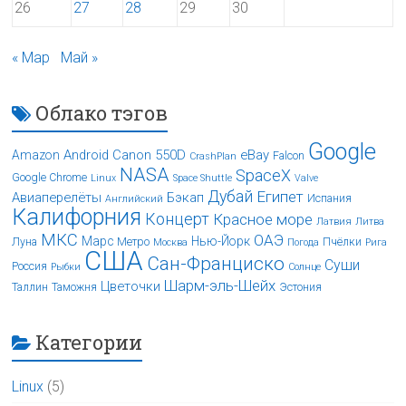
26
27
28
29
30
« Мар
Май »
Облако тэгов
Google
Android
Canon 550D
eBay
Amazon
Falcon
CrashPlan
NASA
SpaceX
Google Chrome
Linux
Space Shuttle
Valve
Дубай
Египет
Авиаперелёты
Бэкап
Испания
Английский
Калифорния
Концерт
Красное море
Латвия
Литва
МКС
ОАЭ
Марс
Нью-Йорк
Луна
Метро
Пчёлки
Москва
Погода
Рига
США
Сан-Франциско
Суши
Россия
Рыбки
Солнце
Шарм-эль-Шейх
Цветочки
Таллин
Таможня
Эстония
Категории
Linux
(5)