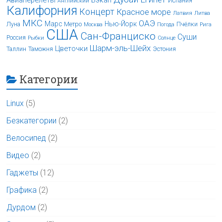
Авиаперелёты
Бэкап
Испания
Английский
Калифорния
Концерт
Красное море
Латвия
Литва
МКС
ОАЭ
Марс
Нью-Йорк
Луна
Метро
Пчёлки
Москва
Погода
Рига
США
Сан-Франциско
Суши
Россия
Рыбки
Солнце
Шарм-эль-Шейх
Цветочки
Таллин
Таможня
Эстония
Категории
Linux
(5)
Безкатегории
(2)
Велосипед
(2)
Видео
(2)
Гаджеты
(12)
Графика
(2)
Дурдом
(2)