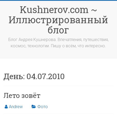
Перейти
Kushnerov.com ~
к
содержимому
Иллюстрированный
блог
Блог Андрея Кушнерова. Впечатления, путешествия,
космос, технологии. Пишу о всём, что интересно.
День:
04.07.2010
Лето зовёт
Andrew
Фото