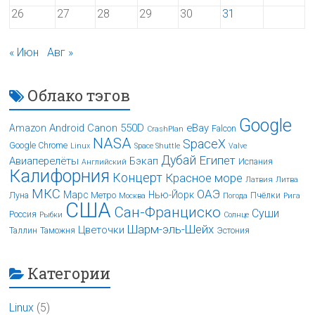
26
27
28
29
30
31
« Июн
Авг »
Облако тэгов
Google
Android
Canon 550D
eBay
Amazon
Falcon
CrashPlan
NASA
SpaceX
Google Chrome
Linux
Space Shuttle
Valve
Дубай
Египет
Авиаперелёты
Бэкап
Испания
Английский
Калифорния
Концерт
Красное море
Латвия
Литва
МКС
ОАЭ
Марс
Нью-Йорк
Луна
Метро
Пчёлки
Москва
Погода
Рига
США
Сан-Франциско
Суши
Россия
Рыбки
Солнце
Шарм-эль-Шейх
Цветочки
Таллин
Таможня
Эстония
Категории
Linux
(5)