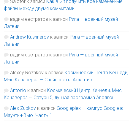
Salotor
к записи
Как в Git получить все изменённые
файлы между двумя коммитами
вадим евстратов
к записи
Рига — военный музей
Латвии
Andrew Kushnerov
к записи
Рига — военный музей
Латвии
вадим евстратов
к записи
Рига — военный музей
Латвии
Alexey Rozhkov
к записи
Космический Центр Кеннеди,
Мыс Канаверал — Спейс шаттл Атлантис
Antonio
к записи
Космический Центр Кеннеди, Мыс
Канаверал — Сатурн 5, лунная программа Аполлон
Alex Zubkov
к записи
Googleplex — кампус Google в
Маунтин-Вью. Часть 1