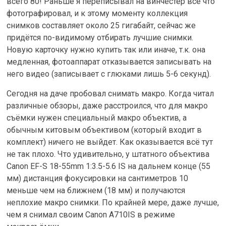
всего 80! Раньше я переписывал на винчестер всё что
фотографировал, и к этому моменту коллекция
снимков составляет около 25 гигабайт, сейчас же
придётся по-видимому отбирать лучшие снимки.
Новую карточку нужно купить так или иначе, т.к. она
медленная, фотоаппарат отказывается записывать на
него видео (записывает с глюками лишь 5-6 секунд).
Сегодня на даче пробовал снимать макро. Когда читал
различные обзоры, даже расстроился, что для макро
съёмки нужен специальный макро объектив, а
обычным китовым объективом (который входит в
комплект) ничего не выйдет. Как оказывается всё тут
не так плохо. Что удивительно, у штатного объектива
Canon EF-S 18-55mm 1:3.5-5.6 IS на дальнем конце (55
мм) дистанция фокусировки на сантиметров 10
меньше чем на ближнем (18 мм) и получаются
неплохие макро снимки. По крайней мере, даже лучше,
чем я снимал своим Canon A710IS в режиме