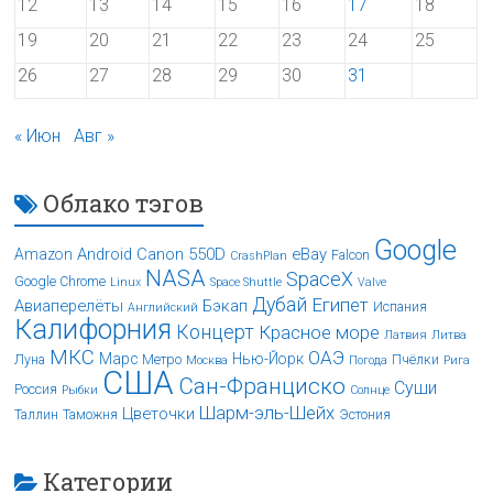
12
13
14
15
16
17
18
19
20
21
22
23
24
25
26
27
28
29
30
31
« Июн
Авг »
Облако тэгов
Google
Android
Canon 550D
eBay
Amazon
Falcon
CrashPlan
NASA
SpaceX
Google Chrome
Linux
Space Shuttle
Valve
Дубай
Египет
Авиаперелёты
Бэкап
Испания
Английский
Калифорния
Концерт
Красное море
Латвия
Литва
МКС
ОАЭ
Марс
Нью-Йорк
Луна
Метро
Пчёлки
Москва
Погода
Рига
США
Сан-Франциско
Суши
Россия
Рыбки
Солнце
Шарм-эль-Шейх
Цветочки
Таллин
Таможня
Эстония
Категории