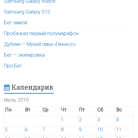
Samsung Galaxy Watch
Samsung Galaxy S10
Бег зимой
Пробежал первый полумарафон
Дублин — Музей пива «Гиннесс»
Бег — экипировка
Про Бег
Календарик
Июль 2010
Пн
Вт
Ср
Чт
Пт
Сб
Вс
1
2
3
4
5
6
7
8
9
10
11