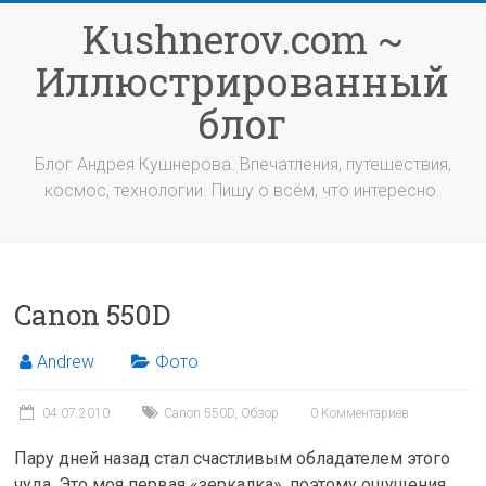
Перейти
Kushnerov.com ~
к
содержимому
Иллюстрированный
блог
Блог Андрея Кушнерова. Впечатления, путешествия,
космос, технологии. Пишу о всём, что интересно.
Canon 550D
Andrew
Фото
04.07.2010
Canon 550D
,
Обзор
0 Комментариев
Пару дней назад стал счастливым обладателем этого
чуда. Это моя первая «зеркалка», поэтому ощущения