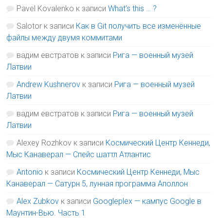
Pavel Kovalenko
к записи
What’s this … ?
Salotor
к записи
Как в Git получить все изменённые
файлы между двумя коммитами
вадим евстратов
к записи
Рига — военный музей
Латвии
Andrew Kushnerov
к записи
Рига — военный музей
Латвии
вадим евстратов
к записи
Рига — военный музей
Латвии
Alexey Rozhkov
к записи
Космический Центр Кеннеди,
Мыс Канаверал — Спейс шаттл Атлантис
Antonio
к записи
Космический Центр Кеннеди, Мыс
Канаверал — Сатурн 5, лунная программа Аполлон
Alex Zubkov
к записи
Googleplex — кампус Google в
Маунтин-Вью. Часть 1