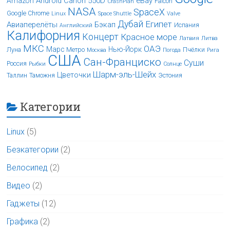
Android
Canon 550D
eBay
Amazon
Falcon
CrashPlan
NASA
SpaceX
Google Chrome
Linux
Space Shuttle
Valve
Дубай
Египет
Авиаперелёты
Бэкап
Испания
Английский
Калифорния
Концерт
Красное море
Латвия
Литва
МКС
ОАЭ
Марс
Нью-Йорк
Луна
Метро
Пчёлки
Москва
Погода
Рига
США
Сан-Франциско
Суши
Россия
Рыбки
Солнце
Шарм-эль-Шейх
Цветочки
Таллин
Таможня
Эстония
Категории
Linux
(5)
Безкатегории
(2)
Велосипед
(2)
Видео
(2)
Гаджеты
(12)
Графика
(2)