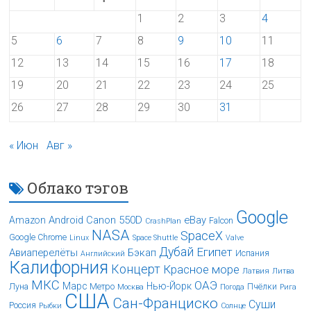
1
2
3
4
5
6
7
8
9
10
11
12
13
14
15
16
17
18
19
20
21
22
23
24
25
26
27
28
29
30
31
« Июн
Авг »
Облако тэгов
Google
Android
Canon 550D
eBay
Amazon
Falcon
CrashPlan
NASA
SpaceX
Google Chrome
Linux
Space Shuttle
Valve
Дубай
Египет
Авиаперелёты
Бэкап
Испания
Английский
Калифорния
Концерт
Красное море
Латвия
Литва
МКС
ОАЭ
Марс
Нью-Йорк
Луна
Метро
Пчёлки
Москва
Погода
Рига
США
Сан-Франциско
Суши
Россия
Рыбки
Солнце