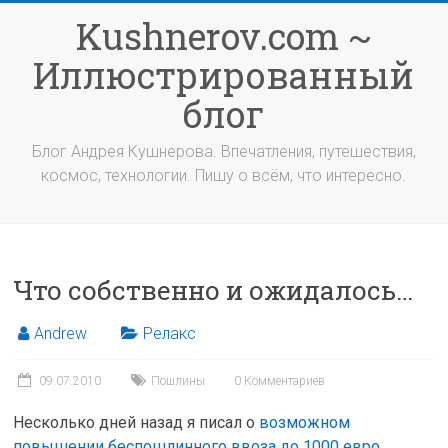
Перейти
Kushnerov.com ~
к
содержимому
Иллюстрированный
блог
Блог Андрея Кушнерова. Впечатления, путешествия,
космос, технологии. Пишу о всём, что интересно.
Что собственно и ожидалось…
Andrew
Релакс
09.07.2010
Пошлины
0 Комментариев
Несколько дней назад я писал о
возможном
повышении беспошлинного ввоза до 1000 евро