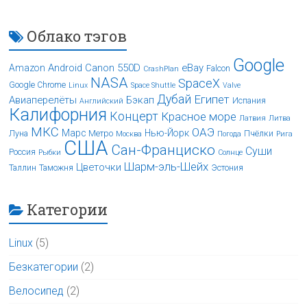
Облако тэгов
Google
Android
Canon 550D
eBay
Amazon
Falcon
CrashPlan
NASA
SpaceX
Google Chrome
Linux
Space Shuttle
Valve
Дубай
Египет
Авиаперелёты
Бэкап
Испания
Английский
Калифорния
Концерт
Красное море
Латвия
Литва
МКС
ОАЭ
Марс
Нью-Йорк
Луна
Метро
Пчёлки
Москва
Погода
Рига
США
Сан-Франциско
Суши
Россия
Рыбки
Солнце
Шарм-эль-Шейх
Цветочки
Таллин
Таможня
Эстония
Категории
Linux
(5)
Безкатегории
(2)
Велосипед
(2)