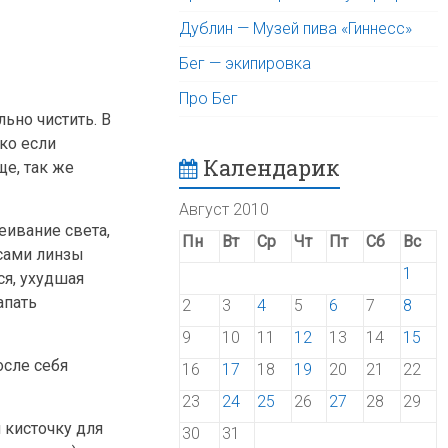
Дублин — Музей пива «Гиннесс»
Бег — экипировка
Про Бег
ьно чистить. В
ко если
Календарик
е, так же
Август 2010
еивание света,
Пн
Вт
Ср
Чт
Пт
Сб
Вс
сами линзы
1
ся, ухудшая
апать
2
3
4
5
6
7
8
9
10
11
12
13
14
15
осле себя
16
17
18
19
20
21
22
23
24
25
26
27
28
29
 кисточку для
30
31