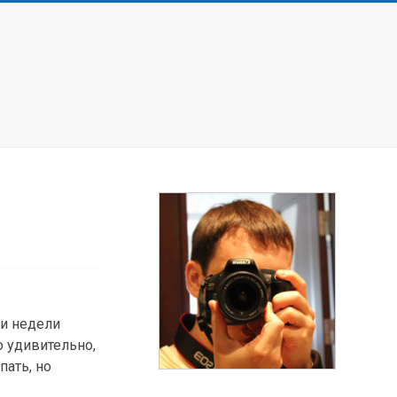
ри недели
о удивительно,
пать, но