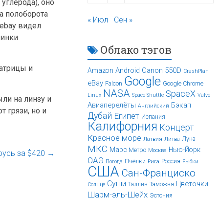
углерода), оно
на полоборота
« Июл
Сен »
 ebay видел
линки
Облако тэгов
матрицы и
Android
Canon 550D
Amazon
CrashPlan
Google
eBay
Falcon
Google Chrome
NASA
SpaceX
Linux
Space Shuttle
Valve
ли на линзу и
Авиаперелёты
Бэкап
Английский
 грязи, но и
Дубай
Египет
Испания
Калифорния
Концерт
Красное море
Луна
Латвия
Литва
МКС
Марс
Нью-Йорк
Метро
Москва
русь за $420
→
ОАЭ
Пчёлки
Россия
Погода
Рига
Рыбки
США
Сан-Франциско
Суши
Цветочки
Таллин
Таможня
Солнце
Шарм-эль-Шейх
Эстония