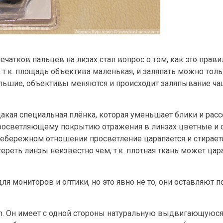
чатков пальцев на лизах стал вопрос о том, как это правил
 т.к. площадь объектива маленькая, и заляпать можно толь
ольшие, объективы меняются и происходит заляпывание чащ
кая специальная плёнка, которая уменьшает блики и расс
 просветляющему покрытию отражения в линзах цветные и 
небережном отношении просветление царапается и стирает
ереть линзы неизвестно чем, т.к. плотная ткань может цар
мониторов и оптики, но это явно не то, они оставляют п
n. Он имеет с одной стороны натуральную выдвигающуюся