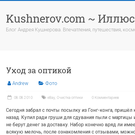
Перейти
к
Kushnerov.com ~ Иллю
содержимому
Блог Андрея Кушнерова. Впечатления, путешествия, космо
Уход за оптикой
Andrew
Фото
08.08.2010
eBay
,
Очистка оптики
0 Комментариев
Сегодня забрал с почты посылку из Гонг-конга, пришёл 
назад. Купил ради груши для сдувания пыли с мартицы 
не берут денег за доставку. Набор конечно вряд ли имеет
всякую мелочь, после ознакомления с отзывами, можно