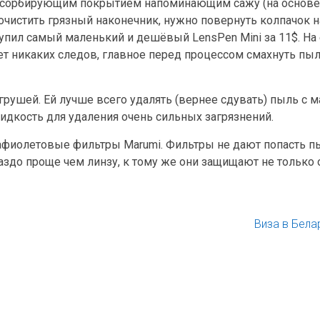
абсорбирующим покрытием напоминающим сажу (на основе 
 очистить грязный наконечник, нужно повернуть колпачок 
купил самый маленький и дешёвый LensPen Mini за 11$. На
ляет никаких следов, главное перед процессом смахнуть пы
грушей. Ей лучше всего удалять (вернее сдувать) пыль с 
жидкость для удаления очень сильных загрязнений.
рафиолетовые фильтры Marumi. Фильтры не дают попасть пы
аздо проще чем линзу, к тому же они защищают не только от
Виза в Бела