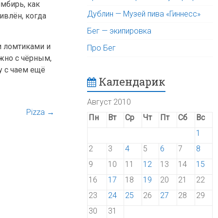
имбирь, как
Дублин — Музей пива «Гиннесс»
ивлён, когда
Бег — экипировка
и ломтиками и
Про Бег
жно с чёрным,
у с чаем ещё
Календарик
Август 2010
Pizza
→
Пн
Вт
Ср
Чт
Пт
Сб
Вс
1
2
3
4
5
6
7
8
9
10
11
12
13
14
15
16
17
18
19
20
21
22
23
24
25
26
27
28
29
30
31