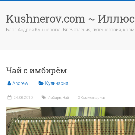
Перейти
к
Kushnerov.com ~ Иллю
содержимому
Блог Андрея Кушнерова. Впечатления, путешествия, космо
Чай с имбирём
Andrew
Кулинария
24.08.2010
Имбирь
,
Чай
0 Комментариев