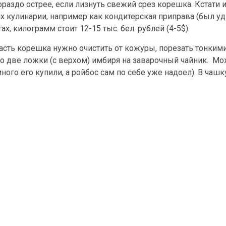
раздо острее, если лизнуть свежий срез корешка. Кстати 
х кулинарии, например как кондитерская приправа (был уд
х, килограмм стоит 12-15 тыс. бел. рублей (4-5$).
Часть корешка нужно очистить от кожуры, порезать тонким
но две ложки (с верхом) имбиря на заварочный чайник. Мо
ного его купили, а ройбос сам по себе уже надоел). В чашк