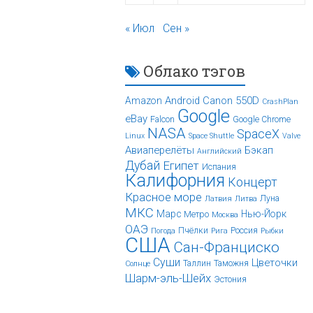
« Июл
Сен »
Облако тэгов
Android
Canon 550D
Amazon
CrashPlan
Google
eBay
Falcon
Google Chrome
NASA
SpaceX
Linux
Space Shuttle
Valve
Авиаперелёты
Бэкап
Английский
Дубай
Египет
Испания
Калифорния
Концерт
Красное море
Луна
Латвия
Литва
МКС
Марс
Нью-Йорк
Метро
Москва
ОАЭ
Пчёлки
Россия
Погода
Рига
Рыбки
США
Сан-Франциско
Суши
Цветочки
Таллин
Таможня
Солнце
Шарм-эль-Шейх
Эстония