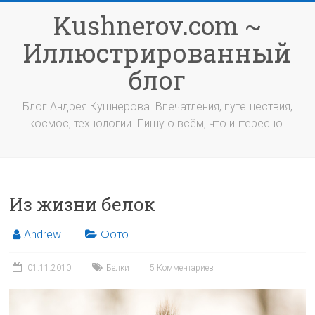
Перейти
Kushnerov.com ~
к
содержимому
Иллюстрированный
блог
Блог Андрея Кушнерова. Впечатления, путешествия,
космос, технологии. Пишу о всём, что интересно.
Из жизни белок
Andrew
Фото
01.11.2010
Белки
5 Комментариев