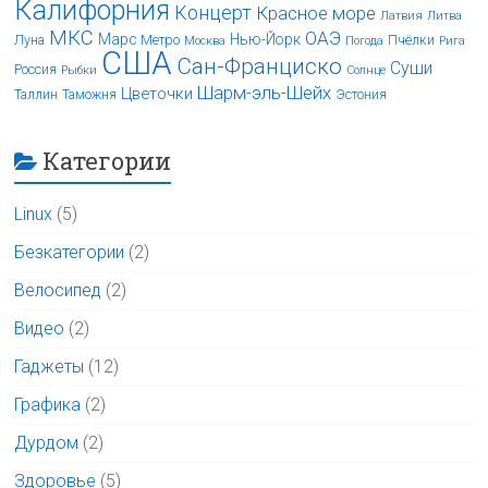
Калифорния
Концерт
Красное море
Латвия
Литва
МКС
ОАЭ
Марс
Нью-Йорк
Луна
Метро
Пчёлки
Москва
Погода
Рига
США
Сан-Франциско
Суши
Россия
Рыбки
Солнце
Шарм-эль-Шейх
Цветочки
Таллин
Таможня
Эстония
Категории
Linux
(5)
Безкатегории
(2)
Велосипед
(2)
Видео
(2)
Гаджеты
(12)
Графика
(2)
Дурдом
(2)
Здоровье
(5)