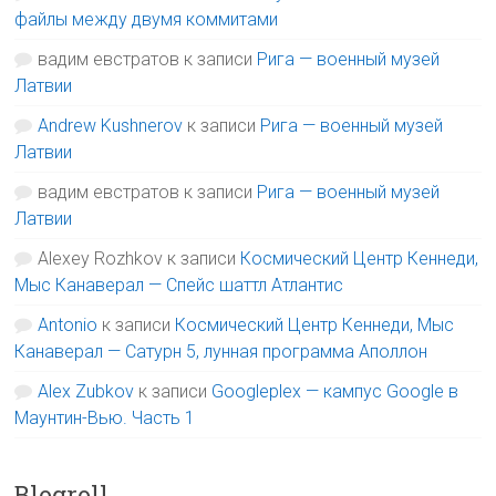
файлы между двумя коммитами
вадим евстратов
к записи
Рига — военный музей
Латвии
Andrew Kushnerov
к записи
Рига — военный музей
Латвии
вадим евстратов
к записи
Рига — военный музей
Латвии
Alexey Rozhkov
к записи
Космический Центр Кеннеди,
Мыс Канаверал — Спейс шаттл Атлантис
Antonio
к записи
Космический Центр Кеннеди, Мыс
Канаверал — Сатурн 5, лунная программа Аполлон
Alex Zubkov
к записи
Googleplex — кампус Google в
Маунтин-Вью. Часть 1
Blogroll