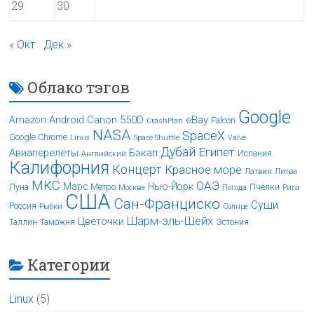
29
30
« Окт
Дек »
Облако тэгов
Google
Android
Canon 550D
eBay
Amazon
Falcon
CrashPlan
NASA
SpaceX
Google Chrome
Linux
Space Shuttle
Valve
Дубай
Египет
Авиаперелёты
Бэкап
Испания
Английский
Калифорния
Концерт
Красное море
Латвия
Литва
МКС
ОАЭ
Марс
Нью-Йорк
Луна
Метро
Пчёлки
Москва
Погода
Рига
США
Сан-Франциско
Суши
Россия
Рыбки
Солнце
Шарм-эль-Шейх
Цветочки
Таллин
Таможня
Эстония
Категории
Linux
(5)