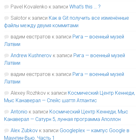
Pavel Kovalenko
к записи
What’s this … ?
Salotor
к записи
Как в Git получить все изменённые
файлы между двумя коммитами
вадим евстратов
к записи
Рига — военный музей
Латвии
Andrew Kushnerov
к записи
Рига — военный музей
Латвии
вадим евстратов
к записи
Рига — военный музей
Латвии
Alexey Rozhkov
к записи
Космический Центр Кеннеди,
Мыс Канаверал — Спейс шаттл Атлантис
Antonio
к записи
Космический Центр Кеннеди, Мыс
Канаверал — Сатурн 5, лунная программа Аполлон
Alex Zubkov
к записи
Googleplex — кампус Google в
Маунтин-Вью. Часть 1