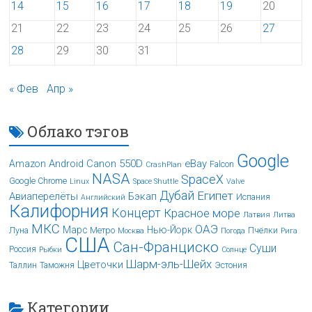
14
15
16
17
18
19
20
21
22
23
24
25
26
27
28
29
30
31
« Фев
Апр »
Облако тэгов
Google
Android
Canon 550D
eBay
Amazon
Falcon
CrashPlan
NASA
SpaceX
Google Chrome
Linux
Space Shuttle
Valve
Дубай
Египет
Авиаперелёты
Бэкап
Испания
Английский
Калифорния
Концерт
Красное море
Латвия
Литва
МКС
ОАЭ
Марс
Нью-Йорк
Луна
Метро
Пчёлки
Москва
Погода
Рига
США
Сан-Франциско
Суши
Россия
Рыбки
Солнце
Шарм-эль-Шейх
Цветочки
Таллин
Таможня
Эстония
Категории