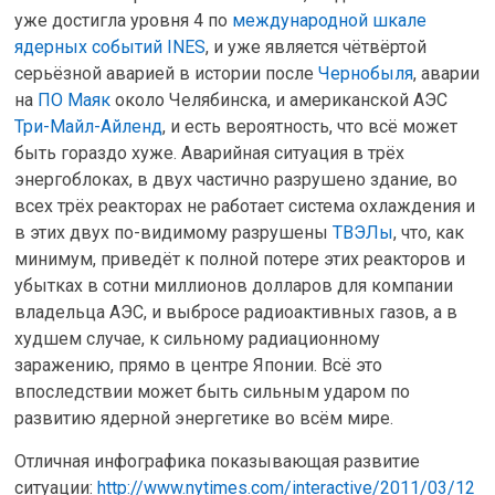
уже достигла уровня 4 по
международной шкале
ядерных событий INES
, и уже является чётвёртой
серьёзной аварией в истории после
Чернобыля
, аварии
на
ПО Маяк
около Челябинска, и американской АЭС
Три-Майл-Айленд
, и есть вероятность, что всё может
быть гораздо хуже. Аварийная ситуация в трёх
энергоблоках, в двух частично разрушено здание, во
всех трёх реакторах не работает система охлаждения и
в этих двух по-видимому разрушены
ТВЭЛы
, что, как
минимум, приведёт к полной потере этих реакторов и
убытках в сотни миллионов долларов для компании
владельца АЭС, и выбросе радиоактивных газов, а в
худшем случае, к сильному радиационному
заражению, прямо в центре Японии. Всё это
впоследствии может быть сильным ударом по
развитию ядерной энергетике во всём мире.
Отличная инфографика показывающая развитие
ситуации:
http://www.nytimes.com/interactive/2011/03/12