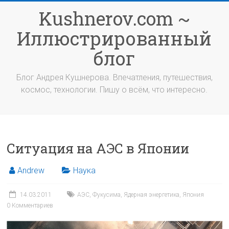
Перейти
Kushnerov.com ~
к
содержимому
Иллюстрированный
блог
Блог Андрея Кушнерова. Впечатления, путешествия,
космос, технологии. Пишу о всём, что интересно.
Ситуация на АЭС в Японии
Andrew
Наука
14.03.2011
АЭС
,
Фукусима
,
Ядерная энергетика
,
Япония
0 Комментариев