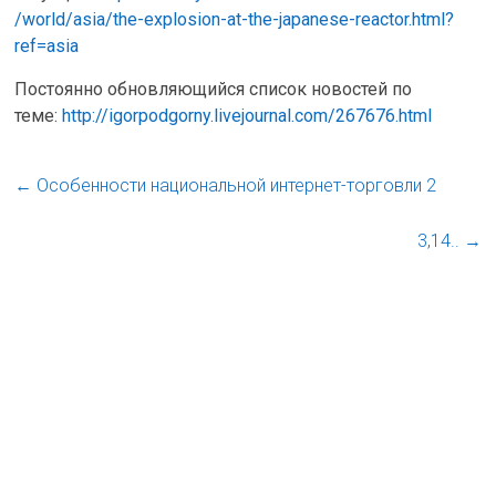
/world/asia/the-explosion-at-the-japanese-reactor.html?
ref=asia
Постоянно обновляющийся список новостей по
теме:
http://igorpodgorny.livejournal.com/267676.html
←
Особенности национальной интернет-торговли 2
3,14..
→