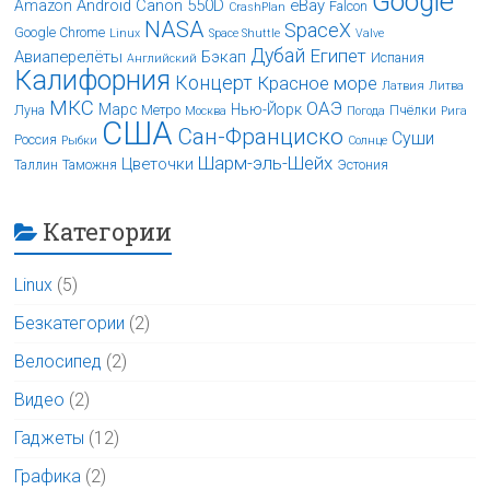
Google
Android
Canon 550D
eBay
Amazon
Falcon
CrashPlan
NASA
SpaceX
Google Chrome
Linux
Space Shuttle
Valve
Дубай
Египет
Авиаперелёты
Бэкап
Испания
Английский
Калифорния
Концерт
Красное море
Латвия
Литва
МКС
ОАЭ
Марс
Нью-Йорк
Луна
Метро
Пчёлки
Москва
Погода
Рига
США
Сан-Франциско
Суши
Россия
Рыбки
Солнце
Шарм-эль-Шейх
Цветочки
Таллин
Таможня
Эстония
Категории
Linux
(5)
Безкатегории
(2)
Велосипед
(2)
Видео
(2)
Гаджеты
(12)
Графика
(2)