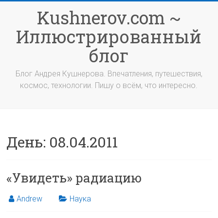
Перейти
Kushnerov.com ~
к
содержимому
Иллюстрированный
блог
Блог Андрея Кушнерова. Впечатления, путешествия,
космос, технологии. Пишу о всём, что интересно.
День:
08.04.2011
«Увидеть» радиацию
Andrew
Наука