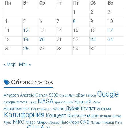
Пн
Вт
Ср
Чт
Пт
Сб
Вс
1
2
3
4
5
6
7
8
9
10
11
12
13
14
15
16
17
18
19
20
21
22
23
24
25
26
27
28
29
30
« Мар
Май »
Облако тэгов
Google
Android
Canon 550D
eBay
Amazon
Falcon
CrashPlan
NASA
SpaceX
Google Chrome
Linux
Space Shuttle
Valve
Дубай
Египет
Авиаперелёты
Бэкап
Испания
Английский
Калифорния
Концерт
Красное море
Латвия
Литва
МКС
ОАЭ
Марс
Нью-Йорк
Луна
Метро
Пчёлки
Москва
Погода
Рига