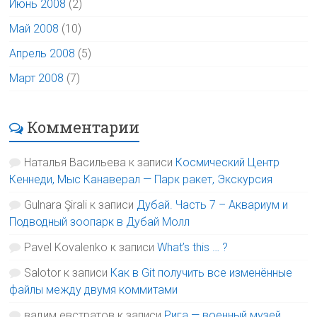
Июнь 2008
(2)
Май 2008
(10)
Апрель 2008
(5)
Март 2008
(7)
Комментарии
Наталья Васильева
к записи
Космический Центр
Кеннеди, Мыс Канаверал — Парк ракет, Экскурсия
Gulnara Şirali
к записи
Дубай. Часть 7 – Аквариум и
Подводный зоопарк в Дубай Молл
Pavel Kovalenko
к записи
What’s this … ?
Salotor
к записи
Как в Git получить все изменённые
файлы между двумя коммитами
вадим евстратов
к записи
Рига — военный музей