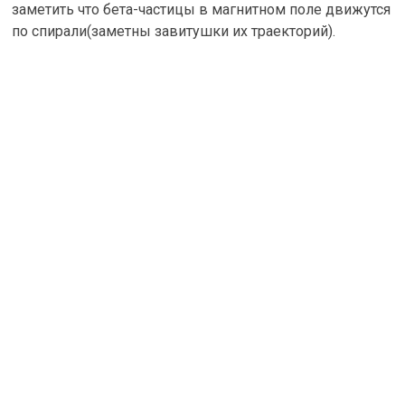
заметить что бета-частицы в магнитном поле движутся
по спирали(заметны завитушки их траекторий).