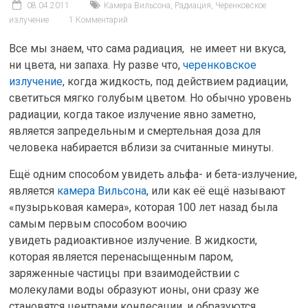
08.04.2011
Камера Вильсона
,
Радиация
,
Черенковское
излучение
1 Комментарий
Все мы знаем, что сама радиация, не имеет ни вкуса,
ни цвета, ни запаха. Ну разве что,
черенковское
излучение
, когда жидкость, под действием радиации,
светиться мягко голубым цветом. Но обычно уровень
радиации, когда такое излучение явно заметно,
является запредельным и смертельная доза для
человека набирается вблизи за считанные минуты.
Ещё одним способом увидеть альфа- и бета-излучение,
является
камера Вильсона
, или как её ещё называют
«пузырьковая камера», которая 100 лет назад была
самым первым способом воочию
увидеть радиоактивное излучение. В жидкости,
которая является перенасыщенным паром,
заряженные частицы при взаимодействии с
молекулами воды образуют ионы, они сразу же
становятся центрами кондесации, и образуются