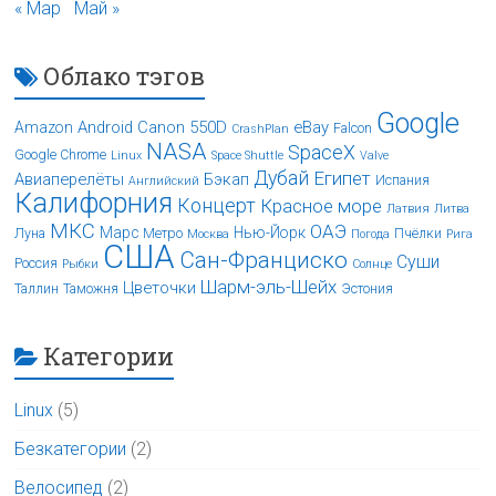
« Мар
Май »
Облако тэгов
Google
Android
Canon 550D
eBay
Amazon
Falcon
CrashPlan
NASA
SpaceX
Google Chrome
Linux
Space Shuttle
Valve
Дубай
Египет
Авиаперелёты
Бэкап
Испания
Английский
Калифорния
Концерт
Красное море
Латвия
Литва
МКС
ОАЭ
Марс
Нью-Йорк
Луна
Метро
Пчёлки
Москва
Погода
Рига
США
Сан-Франциско
Суши
Россия
Рыбки
Солнце
Шарм-эль-Шейх
Цветочки
Таллин
Таможня
Эстония
Категории
Linux
(5)
Безкатегории
(2)
Велосипед
(2)