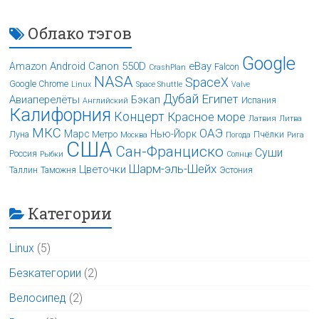
Облако тэгов
Google
Android
Canon 550D
eBay
Amazon
Falcon
CrashPlan
NASA
SpaceX
Google Chrome
Linux
Space Shuttle
Valve
Дубай
Египет
Авиаперелёты
Бэкап
Испания
Английский
Калифорния
Концерт
Красное море
Латвия
Литва
МКС
ОАЭ
Марс
Нью-Йорк
Луна
Метро
Пчёлки
Москва
Погода
Рига
США
Сан-Франциско
Суши
Россия
Рыбки
Солнце
Шарм-эль-Шейх
Цветочки
Таллин
Таможня
Эстония
Категории
Linux
(5)
Безкатегории
(2)
Велосипед
(2)