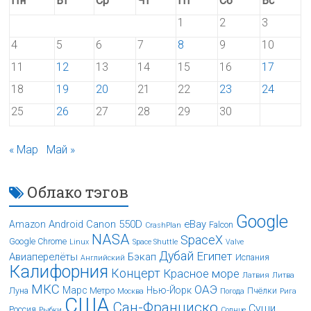
Пн
Вт
Ср
Чт
Пт
Сб
Вс
1
2
3
4
5
6
7
8
9
10
11
12
13
14
15
16
17
18
19
20
21
22
23
24
25
26
27
28
29
30
« Мар
Май »
Облако тэгов
Google
Android
Canon 550D
eBay
Amazon
Falcon
CrashPlan
NASA
SpaceX
Google Chrome
Linux
Space Shuttle
Valve
Дубай
Египет
Авиаперелёты
Бэкап
Испания
Английский
Калифорния
Концерт
Красное море
Латвия
Литва
МКС
ОАЭ
Марс
Нью-Йорк
Луна
Метро
Пчёлки
Москва
Погода
Рига
США
Сан-Франциско
Суши
Россия
Рыбки
Солнце