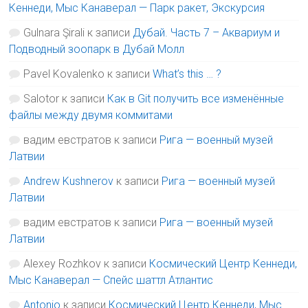
Кеннеди, Мыс Канаверал — Парк ракет, Экскурсия
Gulnara Şirali
к записи
Дубай. Часть 7 – Аквариум и
Подводный зоопарк в Дубай Молл
Pavel Kovalenko
к записи
What’s this … ?
Salotor
к записи
Как в Git получить все изменённые
файлы между двумя коммитами
вадим евстратов
к записи
Рига — военный музей
Латвии
Andrew Kushnerov
к записи
Рига — военный музей
Латвии
вадим евстратов
к записи
Рига — военный музей
Латвии
Alexey Rozhkov
к записи
Космический Центр Кеннеди,
Мыс Канаверал — Спейс шаттл Атлантис
Antonio
к записи
Космический Центр Кеннеди, Мыс