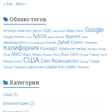
« Апр
Июн »
Облако тэгов
Google
Android
Canon 550D
eBay
Amazon
Falcon
CrashPlan
NASA
SpaceX
Google Chrome
Linux
Space Shuttle
Valve
Дубай
Египет
Авиаперелёты
Бэкап
Испания
Английский
Калифорния
Концерт
Красное море
Латвия
Литва
МКС
ОАЭ
Марс
Нью-Йорк
Луна
Метро
Пчёлки
Москва
Погода
Рига
США
Сан-Франциско
Суши
Россия
Рыбки
Солнце
Шарм-эль-Шейх
Цветочки
Таллин
Таможня
Эстония
Категории
Linux
(5)
Безкатегории
(2)