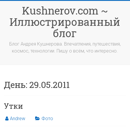
Перейти
Kushnerov.com ~
к
содержимому
Иллюстрированный
блог
Блог Андрея Кушнерова. Впечатления, путешествия,
космос, технологии. Пишу о всём, что интересно.
День:
29.05.2011
Утки
Andrew
Фото