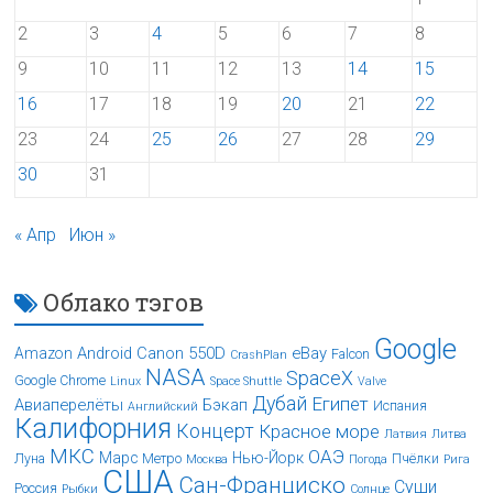
2
3
4
5
6
7
8
9
10
11
12
13
14
15
16
17
18
19
20
21
22
23
24
25
26
27
28
29
30
31
« Апр
Июн »
Облако тэгов
Google
Android
Canon 550D
eBay
Amazon
Falcon
CrashPlan
NASA
SpaceX
Google Chrome
Linux
Space Shuttle
Valve
Дубай
Египет
Авиаперелёты
Бэкап
Испания
Английский
Калифорния
Концерт
Красное море
Латвия
Литва
МКС
ОАЭ
Марс
Нью-Йорк
Луна
Метро
Пчёлки
Москва
Погода
Рига
США
Сан-Франциско
Суши
Россия
Рыбки
Солнце