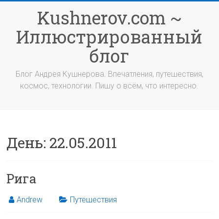
Перейти
Kushnerov.com ~
к
содержимому
Иллюстрированный
блог
Блог Андрея Кушнерова. Впечатления, путешествия,
космос, технологии. Пишу о всём, что интересно.
День:
22.05.2011
Рига
Andrew
Путешествия