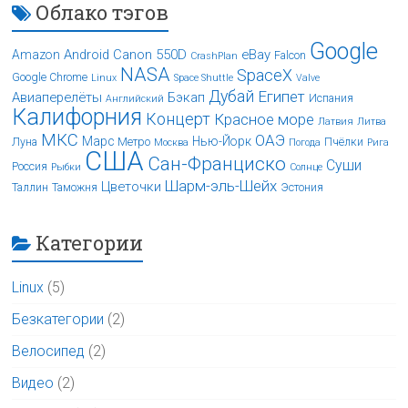
Облако тэгов
Google
Android
Canon 550D
eBay
Amazon
Falcon
CrashPlan
NASA
SpaceX
Google Chrome
Linux
Space Shuttle
Valve
Дубай
Египет
Авиаперелёты
Бэкап
Испания
Английский
Калифорния
Концерт
Красное море
Латвия
Литва
МКС
ОАЭ
Марс
Нью-Йорк
Луна
Метро
Пчёлки
Москва
Погода
Рига
США
Сан-Франциско
Суши
Россия
Рыбки
Солнце
Шарм-эль-Шейх
Цветочки
Таллин
Таможня
Эстония
Категории
Linux
(5)
Безкатегории
(2)
Велосипед
(2)
Видео
(2)