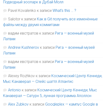
Подводный зоопарк в Дубай Молл
Pavel Kovalenko
к записи
What’s this … ?
Salotor
к записи
Как в Git получить все изменённые
файлы между двумя коммитами
вадим евстратов
к записи
Рига — военный музей
Латвии
Andrew Kushnerov
к записи
Рига — военный музей
Латвии
вадим евстратов
к записи
Рига — военный музей
Латвии
Alexey Rozhkov
к записи
Космический Центр Кеннеди,
Мыс Канаверал — Спейс шаттл Атлантис
Antonio
к записи
Космический Центр Кеннеди, Мыс
Канаверал — Сатурн 5, лунная программа Аполлон
Alex Zubkov
к записи
Googleplex — кампус Google в