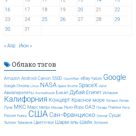
16
17
18
19
20
21
22
23
24
25
26
27
28
29
30
31
« Апр
Июн »
Облако тэгов
Google
Android
Canon 550D
eBay
Amazon
Falcon
CrashPlan
NASA
SpaceX
Google Chrome
Linux
Space Shuttle
Valve
Дубай
Египет
Авиаперелёты
Бэкап
Испания
Английский
Калифорния
Концерт
Красное море
Латвия
Литва
МКС
ОАЭ
Марс
Нью-Йорк
Луна
Метро
Пчёлки
Москва
Погода
Рига
США
Сан-Франциско
Суши
Россия
Рыбки
Солнце
Шарм-эль-Шейх
Цветочки
Таллин
Таможня
Эстония