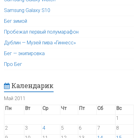
Samsung Galaxy S10
Бег зимой
Пробежал первый полумарафон
Дублин — Музей пива «Гиннесс»
Бег — экипировка
Про Бег
Календарик
Май 2011
Пн
Вт
Ср
Чт
Пт
Сб
Вс
1
2
3
4
5
6
7
8
9
10
11
12
13
14
15