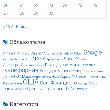
20
21
22
23
24
25
26
27
28
29
30
« Май
Июл »
Облако тэгов
Google
Android
Canon 550D
eBay
Amazon
Falcon
CrashPlan
NASA
SpaceX
Google Chrome
Linux
Space Shuttle
Valve
Дубай
Египет
Авиаперелёты
Бэкап
Испания
Английский
Калифорния
Концерт
Красное море
Латвия
Литва
МКС
ОАЭ
Марс
Нью-Йорк
Луна
Метро
Пчёлки
Москва
Погода
Рига
США
Сан-Франциско
Суши
Россия
Рыбки
Солнце
Шарм-эль-Шейх
Цветочки
Таллин
Таможня
Эстония
Категории