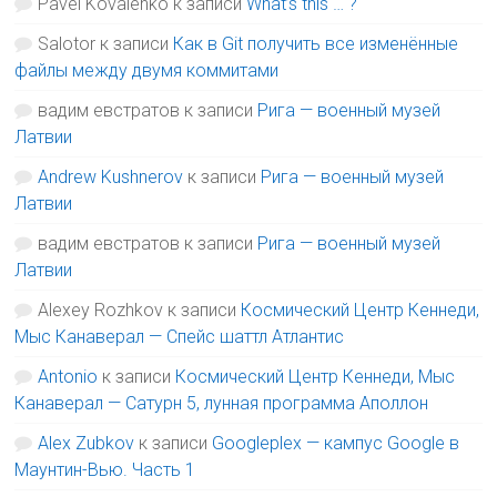
Pavel Kovalenko
к записи
What’s this … ?
Salotor
к записи
Как в Git получить все изменённые
файлы между двумя коммитами
вадим евстратов
к записи
Рига — военный музей
Латвии
Andrew Kushnerov
к записи
Рига — военный музей
Латвии
вадим евстратов
к записи
Рига — военный музей
Латвии
Alexey Rozhkov
к записи
Космический Центр Кеннеди,
Мыс Канаверал — Спейс шаттл Атлантис
Antonio
к записи
Космический Центр Кеннеди, Мыс
Канаверал — Сатурн 5, лунная программа Аполлон
Alex Zubkov
к записи
Googleplex — кампус Google в
Маунтин-Вью. Часть 1