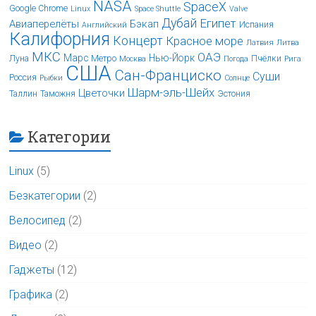
NASA
SpaceX
Google Chrome
Linux
Space Shuttle
Valve
Дубай
Египет
Авиаперелёты
Бэкап
Испания
Английский
Калифорния
Концерт
Красное море
Латвия
Литва
МКС
ОАЭ
Марс
Нью-Йорк
Луна
Метро
Пчёлки
Москва
Погода
Рига
США
Сан-Франциско
Суши
Россия
Рыбки
Солнце
Шарм-эль-Шейх
Цветочки
Таллин
Таможня
Эстония
Категории
Linux
(5)
Безкатегории
(2)
Велосипед
(2)
Видео
(2)
Гаджеты
(12)
Графика
(2)