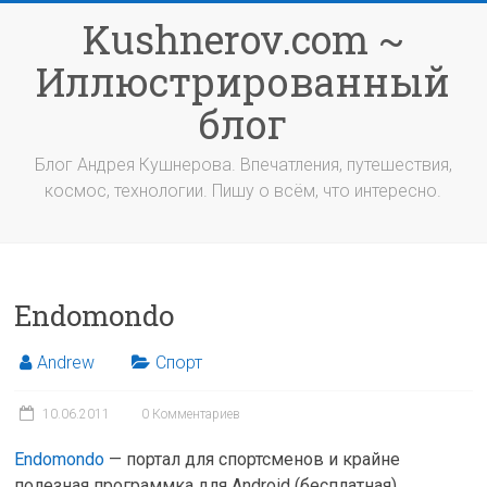
Перейти
Kushnerov.com ~
к
содержимому
Иллюстрированный
блог
Блог Андрея Кушнерова. Впечатления, путешествия,
космос, технологии. Пишу о всём, что интересно.
Endomondo
Andrew
Спорт
10.06.2011
0 Комментариев
Endomondo
— портал для спортсменов и крайне
полезная программка для Android (бесплатная),