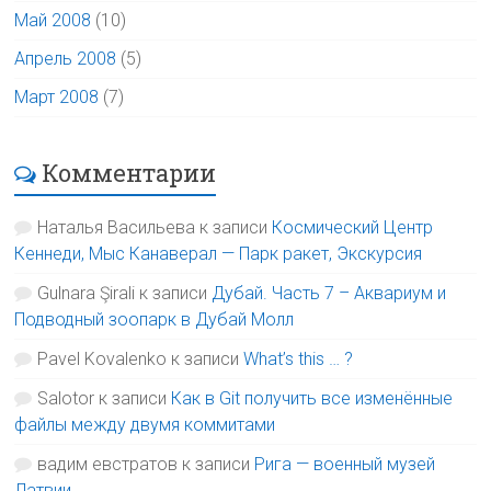
Май 2008
(10)
Апрель 2008
(5)
Март 2008
(7)
Комментарии
Наталья Васильева
к записи
Космический Центр
Кеннеди, Мыс Канаверал — Парк ракет, Экскурсия
Gulnara Şirali
к записи
Дубай. Часть 7 – Аквариум и
Подводный зоопарк в Дубай Молл
Pavel Kovalenko
к записи
What’s this … ?
Salotor
к записи
Как в Git получить все изменённые
файлы между двумя коммитами
вадим евстратов
к записи
Рига — военный музей
Латвии