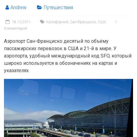
Andrew
Путешествия
18.10.2011
Калифорния
,
Сан-Франциско
,
США
1
Комментарий
Аэропорт Сан-Франциско десятый по объёму
пассажирских перевозок в США и 21-й в мире. У
аэропорта, удобный международный код SFO, который
широко используется в обозначениях на картах и
указателях.