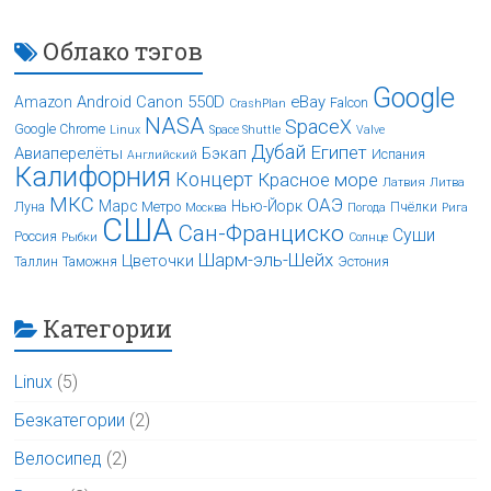
Облако тэгов
Google
Android
Canon 550D
eBay
Amazon
Falcon
CrashPlan
NASA
SpaceX
Google Chrome
Linux
Space Shuttle
Valve
Дубай
Египет
Авиаперелёты
Бэкап
Испания
Английский
Калифорния
Концерт
Красное море
Латвия
Литва
МКС
ОАЭ
Марс
Нью-Йорк
Луна
Метро
Пчёлки
Москва
Погода
Рига
США
Сан-Франциско
Суши
Россия
Рыбки
Солнце
Шарм-эль-Шейх
Цветочки
Таллин
Таможня
Эстония
Категории
Linux
(5)
Безкатегории
(2)
Велосипед
(2)