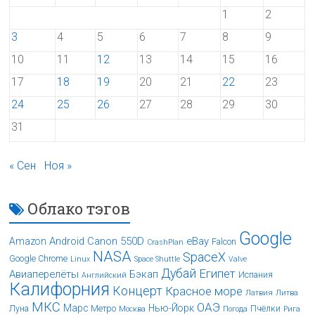
1
2
3
4
5
6
7
8
9
10
11
12
13
14
15
16
17
18
19
20
21
22
23
24
25
26
27
28
29
30
31
« Сен
Ноя »
Облако тэгов
Google
Android
Canon 550D
eBay
Amazon
Falcon
CrashPlan
NASA
SpaceX
Google Chrome
Linux
Space Shuttle
Valve
Дубай
Египет
Авиаперелёты
Бэкап
Испания
Английский
Калифорния
Концерт
Красное море
Латвия
Литва
МКС
ОАЭ
Марс
Нью-Йорк
Луна
Метро
Пчёлки
Москва
Погода
Рига