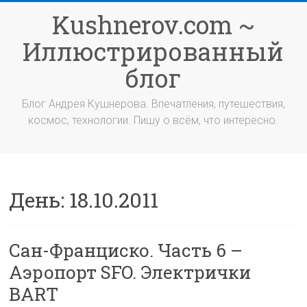
Перейти
Kushnerov.com ~
к
содержимому
Иллюстрированный
блог
Блог Андрея Кушнерова. Впечатления, путешествия,
космос, технологии. Пишу о всём, что интересно.
День:
18.10.2011
Сан-Франциско. Часть 6 –
Аэропорт SFO. Электрички
BART