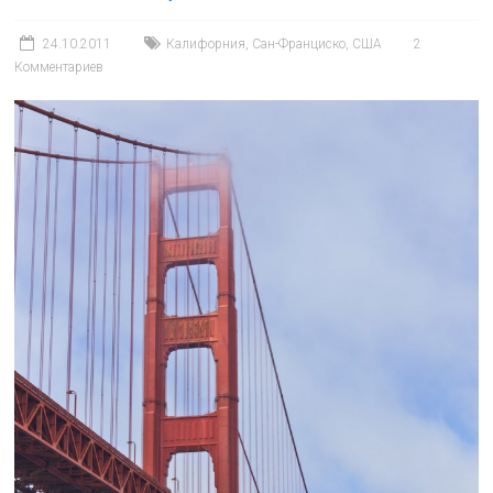
24.10.2011
Калифорния
,
Сан-Франциско
,
США
2
Комментариев