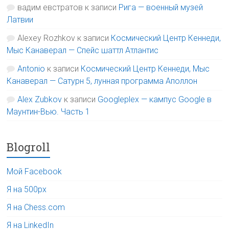
вадим евстратов
к записи
Рига — военный музей
Латвии
Alexey Rozhkov
к записи
Космический Центр Кеннеди,
Мыс Канаверал — Спейс шаттл Атлантис
Antonio
к записи
Космический Центр Кеннеди, Мыс
Канаверал — Сатурн 5, лунная программа Аполлон
Alex Zubkov
к записи
Googleplex — кампус Google в
Маунтин-Вью. Часть 1
Blogroll
Мой Facebook
Я на 500px
Я на Chess.com
Я на LinkedIn