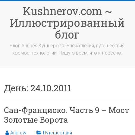
Перейти
Kushnerov.com ~
к
содержимому
Иллюстрированный
блог
Блог Андрея Кушнерова. Впечатления, путешествия,
космос, технологии. Пишу о всём, что интересно.
День:
24.10.2011
Сан-Франциско. Часть 9 – Мост
Золотые Ворота
Andrew
Путешествия