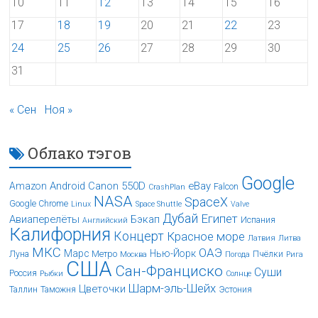
10
11
12
13
14
15
16
17
18
19
20
21
22
23
24
25
26
27
28
29
30
31
« Сен
Ноя »
Облако тэгов
Google
Android
Canon 550D
eBay
Amazon
Falcon
CrashPlan
NASA
SpaceX
Google Chrome
Linux
Space Shuttle
Valve
Дубай
Египет
Авиаперелёты
Бэкап
Испания
Английский
Калифорния
Концерт
Красное море
Латвия
Литва
МКС
ОАЭ
Марс
Нью-Йорк
Луна
Метро
Пчёлки
Москва
Погода
Рига
США
Сан-Франциско
Суши
Россия
Рыбки
Солнце
Шарм-эль-Шейх
Цветочки
Таллин
Таможня
Эстония