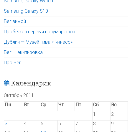
Samsung Galaxy Watch
Samsung Galaxy S10
Бег зимой
Пробежал первый полумарафон
Дублин — Музей пива «Гиннесс»
Бег — экипировка
Про Бег
Календарик
Октябрь 2011
Пн
Вт
Ср
Чт
Пт
Сб
Вс
1
2
3
4
5
6
7
8
9