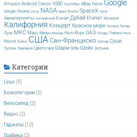
Google
Android
Canon 550D
eBay
Amazon
Falcon
CrashPlan
NASA
SpaceX
Google Chrome
Linux
Space Shuttle
Valve
Дубай
Египет
Авиаперелёты
Бэкап
Испания
Английский
Калифорния
Концерт
Красное море
Латвия
Литва
МКС
ОАЭ
Марс
Нью-Йорк
Луна
Метро
Пчёлки
Москва
Погода
Рига
США
Сан-Франциско
Суши
Россия
Рыбки
Солнце
Шарм-эль-Шейх
Цветочки
Таллин
Таможня
Эстония
Категории
Linux
(5)
Безкатегории
(2)
Велосипед
(2)
Видео
(2)
Гаджеты
(12)
Графика
(2)