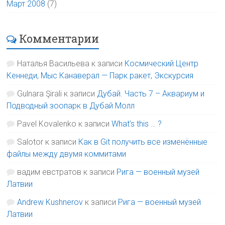
Март 2008
(7)
Комментарии
Наталья Васильева
к записи
Космический Центр
Кеннеди, Мыс Канаверал — Парк ракет, Экскурсия
Gulnara Şirali
к записи
Дубай. Часть 7 – Аквариум и
Подводный зоопарк в Дубай Молл
Pavel Kovalenko
к записи
What’s this … ?
Salotor
к записи
Как в Git получить все изменённые
файлы между двумя коммитами
вадим евстратов
к записи
Рига — военный музей
Латвии
Andrew Kushnerov
к записи
Рига — военный музей
Латвии