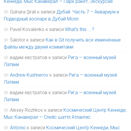
Кеннеди, Мыс Канаверал — Парк ракет, Экскурсия
Gulnara Şirali
к записи
Дубай. Часть 7 – Аквариум и
Подводный зоопарк в Дубай Молл
Pavel Kovalenko
к записи
What’s this … ?
Salotor
к записи
Как в Git получить все изменённые
файлы между двумя коммитами
вадим евстратов
к записи
Рига — военный музей
Латвии
Andrew Kushnerov
к записи
Рига — военный музей
Латвии
вадим евстратов
к записи
Рига — военный музей
Латвии
Alexey Rozhkov
к записи
Космический Центр Кеннеди,
Мыс Канаверал — Спейс шаттл Атлантис
Antonio
к записи
Космический Центр Кеннеди, Мыс