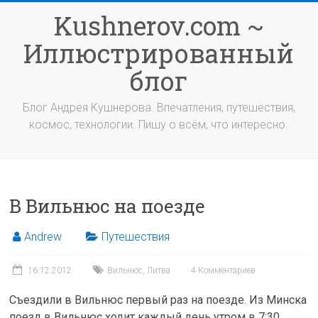
Перейти
Kushnerov.com ~
к
содержимому
Иллюстрированный
блог
Блог Андрея Кушнерова. Впечатления, путешествия,
космос, технологии. Пишу о всём, что интересно.
В Вильнюс на поезде
Andrew
Путешествия
16.12.2012
Вильнюс
,
Литва
4 Комментариев
Съездили в Вильнюс первый раз на поезде. Из Минска
поезд в Вильнюс ходит каждый день утром в 7:30,