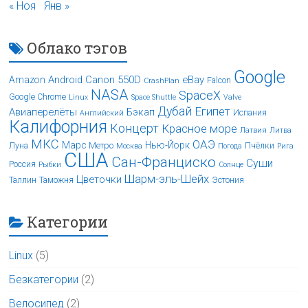
« Ноя
Янв »
Облако тэгов
Google
Android
Canon 550D
eBay
Amazon
Falcon
CrashPlan
NASA
SpaceX
Google Chrome
Linux
Space Shuttle
Valve
Дубай
Египет
Авиаперелёты
Бэкап
Испания
Английский
Калифорния
Концерт
Красное море
Латвия
Литва
МКС
ОАЭ
Марс
Нью-Йорк
Луна
Метро
Пчёлки
Москва
Погода
Рига
США
Сан-Франциско
Суши
Россия
Рыбки
Солнце
Шарм-эль-Шейх
Цветочки
Таллин
Таможня
Эстония
Категории
Linux
(5)
Безкатегории
(2)
Велосипед
(2)