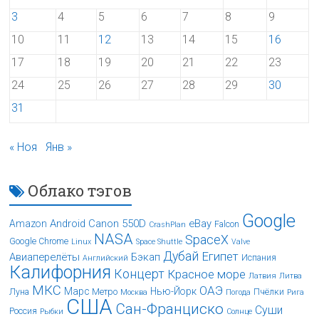
3
4
5
6
7
8
9
10
11
12
13
14
15
16
17
18
19
20
21
22
23
24
25
26
27
28
29
30
31
« Ноя
Янв »
Облако тэгов
Google
Android
Canon 550D
eBay
Amazon
Falcon
CrashPlan
NASA
SpaceX
Google Chrome
Linux
Space Shuttle
Valve
Дубай
Египет
Авиаперелёты
Бэкап
Испания
Английский
Калифорния
Концерт
Красное море
Латвия
Литва
МКС
ОАЭ
Марс
Нью-Йорк
Луна
Метро
Пчёлки
Москва
Погода
Рига
США
Сан-Франциско
Суши
Россия
Рыбки
Солнце