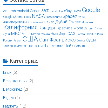
Google
Android
Canon 550D
eBay
Amazon
Falcon
CrashPlan
NASA
SpaceX
Google Chrome
Linux
Space Shuttle
Valve
Дубай
Египет
Авиаперелёты
Бэкап
Испания
Английский
Калифорния
Концерт
Красное море
Латвия
Литва
МКС
ОАЭ
Марс
Нью-Йорк
Луна
Метро
Пчёлки
Москва
Погода
Рига
США
Сан-Франциско
Суши
Россия
Рыбки
Солнце
Шарм-эль-Шейх
Цветочки
Таллин
Таможня
Эстония
Категории
Linux
(5)
Безкатегории
(2)
Велосипед
(2)
Видео
(2)
Гаджеты
(12)