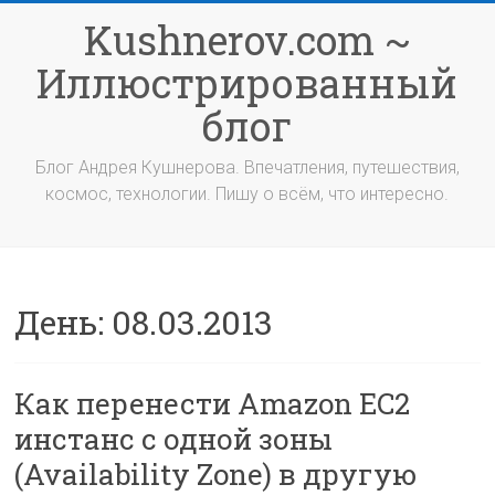
Перейти
Kushnerov.com ~
к
содержимому
Иллюстрированный
блог
Блог Андрея Кушнерова. Впечатления, путешествия,
космос, технологии. Пишу о всём, что интересно.
День:
08.03.2013
Как перенести Amazon EC2
инстанс с одной зоны
(Availability Zone) в другую