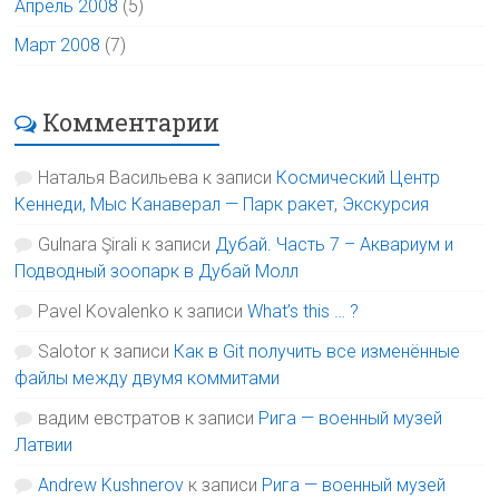
Апрель 2008
(5)
Март 2008
(7)
Комментарии
Наталья Васильева
к записи
Космический Центр
Кеннеди, Мыс Канаверал — Парк ракет, Экскурсия
Gulnara Şirali
к записи
Дубай. Часть 7 – Аквариум и
Подводный зоопарк в Дубай Молл
Pavel Kovalenko
к записи
What’s this … ?
Salotor
к записи
Как в Git получить все изменённые
файлы между двумя коммитами
вадим евстратов
к записи
Рига — военный музей
Латвии
Andrew Kushnerov
к записи
Рига — военный музей