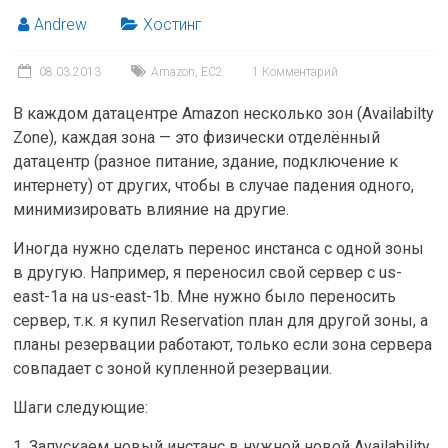
Andrew
Хостинг
08.03.2013
Amazon
,
EC2
1 Комментарий
В каждом датацентре Amazon несколько зон (Availabilty
Zone), каждая зона — это физически отделённый
датацентр (разное питание, здание, подключение к
интернету) от других, чтобы в случае падения одного,
минимизировать влияние на другие.
Иногда нужно сделать перенос инстанса c одной зоны
в другую. Например, я переносил свой сервер с us-
east-1a на us-east-1b. Мне нужно было переносить
сервер, т.к. я купил Reservation план для другой зоны, а
планы резервации работают, только если зона сервера
совпадает с зоной купленной резервации.
Шаги следующие:
1. Запускаем новый инстанс в нужной новой Availability