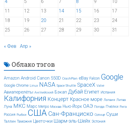
4
5
6
7
8
9
10
11
12
13
14
15
16
17
18
19
20
21
22
23
24
25
26
27
28
29
30
31
« Фев
Апр »
Облако тэгов
Google
Android
Canon 550D
eBay
Amazon
Falcon
CrashPlan
NASA
SpaceX
Google Chrome
Linux
Space Shuttle
Valve
Дубай
Египет
Авиаперелёты
Бэкап
Испания
Английский
Калифорния
Концерт
Красное море
Латвия
Литва
МКС
ОАЭ
Марс
Нью-Йорк
Луна
Метро
Пчёлки
Москва
Погода
Рига
США
Сан-Франциско
Суши
Россия
Рыбки
Солнце
Шарм-эль-Шейх
Цветочки
Таллин
Таможня
Эстония