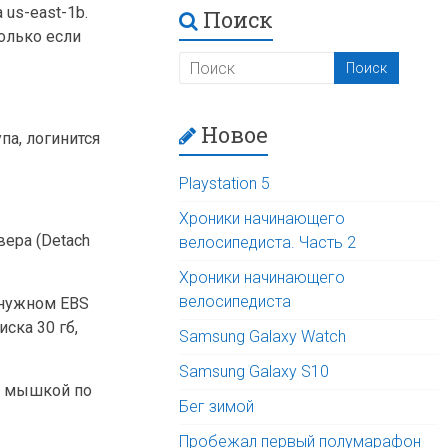
 us-east-1b.
Поиск
только если
Новое
па, логинится
Playstation 5
Хроники начинающего
ера (Detach
велосипедиста. Часть 2
Хроники начинающего
велосипедиста
 нужном EBS
ска 30 гб,
Samsung Galaxy Watch
Samsung Galaxy S10
ой мышкой по
Бег зимой
Пробежал первый полумарафон