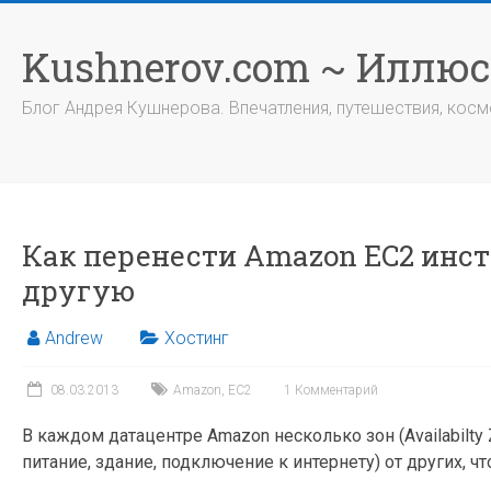
Перейти
к
Kushnerov.com ~ Иллю
содержимому
Блог Андрея Кушнерова. Впечатления, путешествия, космо
Как перенести Amazon EC2 инстан
другую
Andrew
Хостинг
08.03.2013
Amazon
,
EC2
1 Комментарий
В каждом датацентре Amazon несколько зон (Availabilty
питание, здание, подключение к интернету) от других, 