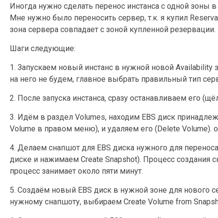
Иногда нужно сделать перенос инстанса c одной зоны в д
Мне нужно было переносить сервер, т.к. я купил Reserva
зона сервера совпадает с зоной купленной резервации.
Шаги следующие:
1. Запускаем новый инстанс в нужной новой Availabilit
на него не будем, главное выбрать правильный тип сер
2. После запуска инстанса, сразу останавливаем его (щ
3. Идём в раздел Volumes, находим EBS диск принадле
Volume в правом меню), и удаляем его (Delete Volume). 
4. Делаем снапшот для EBS диска нужного для перенос
диске и нажимаем Create Snapshot). Процесс создания с
процесс занимает около пяти минут.
5. Создаём новый EBS диск в нужной зоне для нового 
нужному снапшоту, выбираем Create Volume from Snapsho