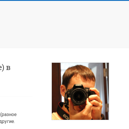
) в
 (разное
другие.