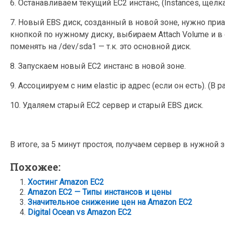
6. Останавливаем текущий EC2 инстанс, (Instances, щёл
7. Новый EBS диск, созданный в новой зоне, нужно приа
кнопкой по нужному диску, выбираем Attach Volume и 
поменять на /dev/sda1 — т.к. это основной диск.
8. Запускаем новый EC2 инстанс в новой зоне.
9. Aссоциируем с ним elastic ip адрес (если он есть). (В 
10. Удаляем старый EC2 сервер и старый EBS диск.
В итоге, за 5 минут простоя, получаем сервер в нужной з
Похожее:
Хостинг Amazon EC2
Amazon EC2 — Типы инстансов и цены
Значительное снижение цен на Amazon EC2
Digital Ocean vs Amazon EC2