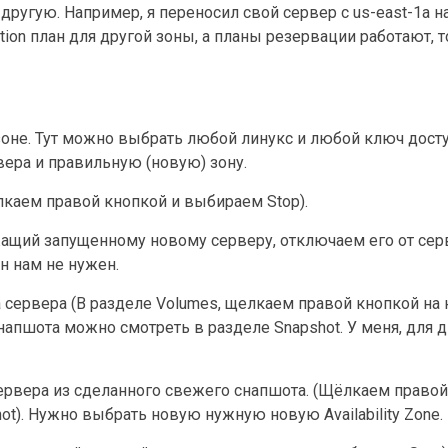
ругую. Например, я переносил свой сервер с us-east-1a на
tion план для другой зоны, а планы резервации работают, 
y зоне. Тут можно выбрать любой линукс и любой ключ досту
вера и правильную (новую) зону.
ёлкаем правой кнопкой и выбираем Stop).
жащий запущенному новому серверу, отключаем его от серв
он нам не нужен.
а сервера (В разделе Volumes, щелкаем правой кнопкой на
напшота можно смотреть в разделе Snapshot. У меня, для ди
сервера из сделанного свежего снапшота. (Щёлкаем прав
t). Нужно выбрать новую нужную новую Availability Zone.