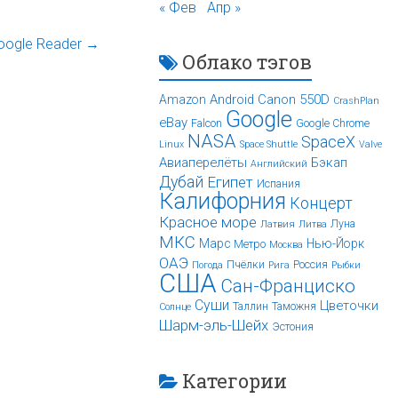
« Фев
Апр »
oogle Reader
→
Облако тэгов
Android
Canon 550D
Amazon
CrashPlan
Google
eBay
Falcon
Google Chrome
NASA
SpaceX
Linux
Space Shuttle
Valve
Авиаперелёты
Бэкап
Английский
Дубай
Египет
Испания
Калифорния
Концерт
Красное море
Луна
Латвия
Литва
МКС
Марс
Нью-Йорк
Метро
Москва
ОАЭ
Пчёлки
Россия
Погода
Рига
Рыбки
США
Сан-Франциско
Суши
Цветочки
Таллин
Таможня
Солнце
Шарм-эль-Шейх
Эстония
Категории