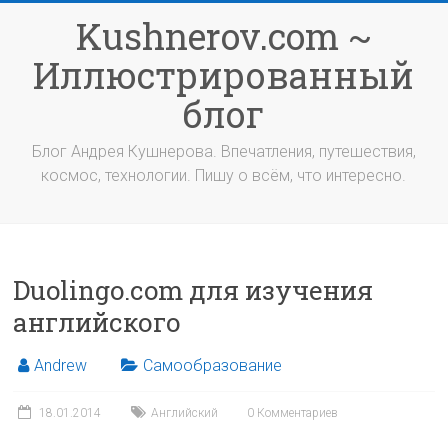
Перейти
Kushnerov.com ~
к
содержимому
Иллюстрированный
блог
Блог Андрея Кушнерова. Впечатления, путешествия,
космос, технологии. Пишу о всём, что интересно.
Duolingo.com для изучения
английского
Andrew
Самообразование
18.01.2014
Английский
0 Комментариев