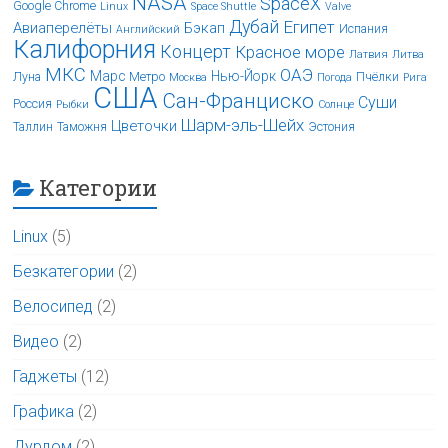
NASA
SpaceX
Google Chrome
Linux
Space Shuttle
Valve
Дубай
Египет
Авиаперелёты
Бэкап
Испания
Английский
Калифорния
Концерт
Красное море
Латвия
Литва
МКС
ОАЭ
Марс
Нью-Йорк
Луна
Метро
Пчёлки
Москва
Погода
Рига
США
Сан-Франциско
Суши
Россия
Рыбки
Солнце
Шарм-эль-Шейх
Цветочки
Таллин
Таможня
Эстония
Категории
Linux
(5)
Безкатегории
(2)
Велосипед
(2)
Видео
(2)
Гаджеты
(12)
Графика
(2)
Дурдом
(2)