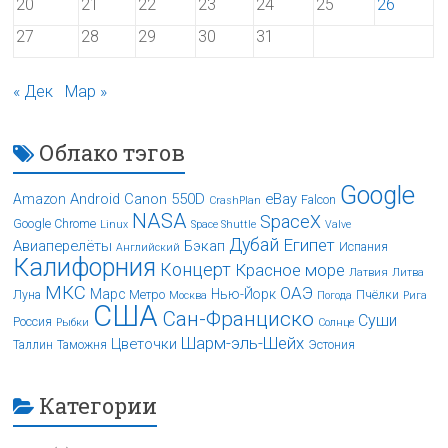
20
21
22
23
24
25
26
27
28
29
30
31
« Дек
Мар »
Облако тэгов
Google
Android
Canon 550D
eBay
Amazon
Falcon
CrashPlan
NASA
SpaceX
Google Chrome
Linux
Space Shuttle
Valve
Дубай
Египет
Авиаперелёты
Бэкап
Испания
Английский
Калифорния
Концерт
Красное море
Латвия
Литва
МКС
ОАЭ
Марс
Нью-Йорк
Луна
Метро
Пчёлки
Москва
Погода
Рига
США
Сан-Франциско
Суши
Россия
Рыбки
Солнце
Шарм-эль-Шейх
Цветочки
Таллин
Таможня
Эстония
Категории