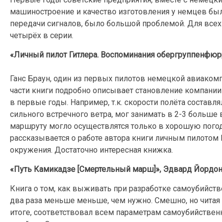
машиностроение и качество изготовления у немцев был
передачи сигналов, было большой проблемой. Для всех 
четырёх в серии.
«Личный пилот Гитлера. Воспоминания обергруппенфюрр
Ганс Браун, один из первых пилотов немецкой авиакомп
части книги подробно описывает становление компании
в первые годы. Например, т.к. скорости полёта составля
сильного встречного ветра, мог занимать в 2-3 больше 
маршруту могло осуществлятся только в хорошую погоду 
рассказывается о работе автора книги личным пилотом Г
окружения. Достаточно интересная книжка.
«Путь Камикадзе [Смертельный марш]», Эдвард Йордо
Книга о том, как выживать при разработке самоубийств
два раза меньше меньше, чем нужно. Смешно, но читая э
итоге, соответствовал всем параметрам самоубийственно