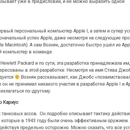
казывает уже в предисловии, и её можно выразить одной
ервый персональный компьютер Apple I, а затем и супер у
рвоначальный успех Apple, даже несмотря на следующие пр
e Macintosh). А сам Возняк, достаточно быстро ушёл из Apple
ый компьютер в команде.
Hewlett Packard и по сути, эта разработка принадлежала им,
тересованы в этой разработке. Несмотря на имя Стива Джо
ндуется
Возняк рассказывает, как Джобс «позаимствова
 он не принимал никакого участия в разработке Apple I и App
 излагаться по-другому.
о Кариус
 танковых ассов. Он подробно описывает тактику действ
», которые в 1943 году были очень эффективным оружием. 
ействуя предельно осторожно. Можно сказать, что все усп