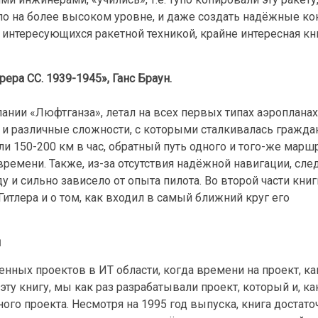
о на более высоком уровне, и даже создать надёжные ко
интересующихся ракетной техникой, крайне интересная кни
ера СС. 1939-1945»,
Ганс Браун.
ании «Люфтганза», летал на всех первых типах аэропланах
 и различные сложности, с которыми сталкивалась гражда
ли 150-200 км в час, обратный путь одного и того-же маршр
времени. Также, из-за отсутствия надёжной навигации, сле
и сильно зависело от опыта пилота. Во второй части книг
итлера и о том, как входил в самый ближний круг его
н
енных проектов в ИТ области, когда времени на проект, к
ту книгу, мы как раз разрабатывали проект, который и, ка
го проекта. Несмотря на 1995 год выпуска, книга достато