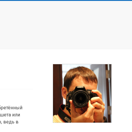
обретённый
ншета или
о, ведь в