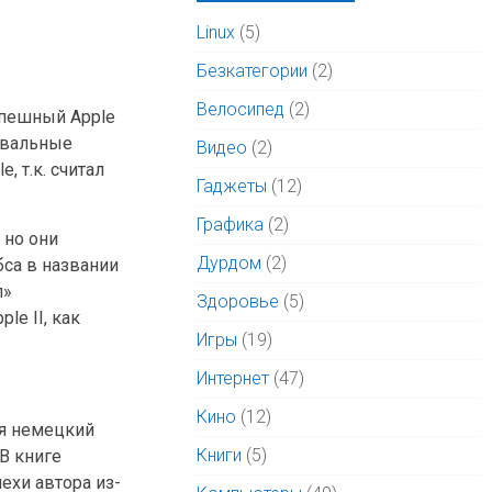
Linux
(5)
Безкатегории
(2)
Велосипед
(2)
спешный Apple
овальные
Видео
(2)
, т.к. считал
Гаджеты
(12)
Графика
(2)
 но они
Дурдом
(2)
бса в названии
л»
Здоровье
(5)
le II, как
Игры
(19)
Интернет
(47)
Кино
(12)
ия немецкий
Книги
(5)
В книге
ехи автора из-