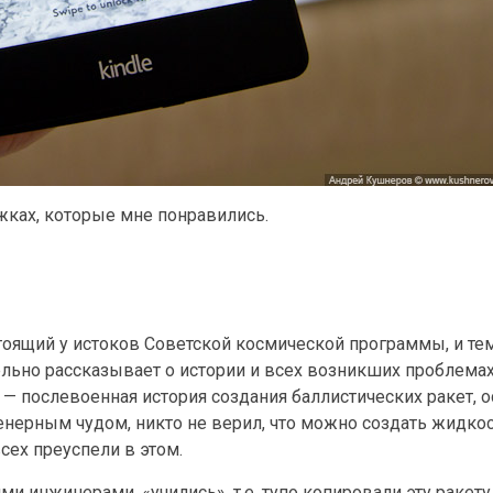
жках, которые мне понравились.
тоящий у истоков Советской космической программы, и тем
льно рассказывает о истории и всех возникших проблемах
— послевоенная история создания баллистических ракет, 
женерным чудом, никто не верил, что можно создать жидко
сех преуспели в этом.
 инжинерами, «учились», т.е. тупо копировали эту ракету