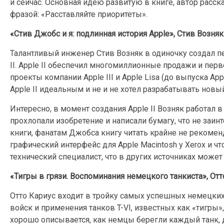
и сейчас. Основная идею развитую в книге, автор расс
фразой: «Расставляйте приоритеты».
«Стив Джобс и я: подлинная история Apple», Стив Возняк
Талантливый инженер Стив Возняк в одиночку создал п
II. Apple II обеспечил многомиллионные продажи и пе
проекты компании Apple III и Apple Lisa (до выпуска Appl
Apple II идеальным и не и не хотел разрабатывать нов
Интересно, в момент создания Apple II Возняк работал в 
прохлопали изобретение и написали бумагу, что не заин
книги, фанатам Джобса книгу читать крайне не рекоме
графический интерфейс для Apple Macintosh у Xerox и что
технический специалист, что в других источниках может
«Тигры в грязи. Воспоминания немецкого танкиста», Отт
Отто Кариус входит в тройку самых успешных немецких
войск и применения танков T-VI, известных как «тигры
хорошо описывается, как немцы берегли каждый танк, д