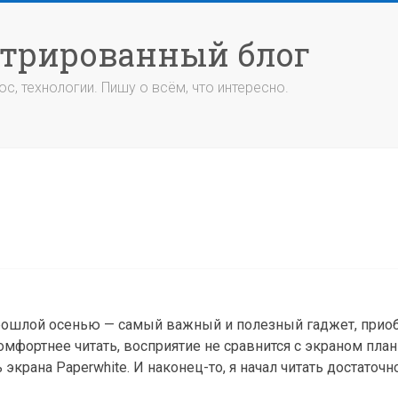
стрированный блог
с, технологии. Пишу о всём, что интересно.
л прошлой осенью — самый важный и полезный гаджет, при
омфортнее читать, восприятие не сравнится с экраном пла
экрана Paperwhite. И наконец-то, я начал читать достаточн