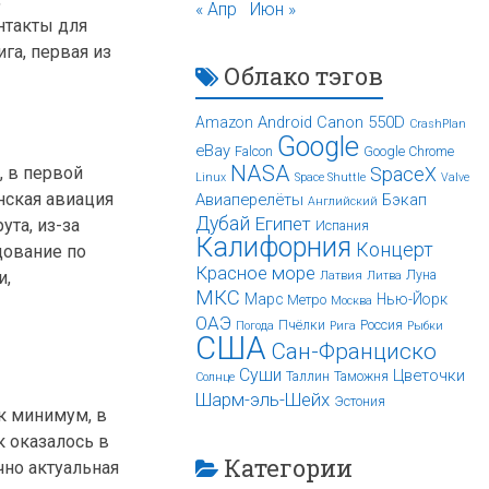
« Апр
Июн »
нтакты для
га, первая из
Облако тэгов
Android
Canon 550D
Amazon
CrashPlan
Google
eBay
Falcon
Google Chrome
NASA
, в первой
SpaceX
Linux
Space Shuttle
Valve
нская авиация
Авиаперелёты
Бэкап
Английский
Дубай
Египет
ута, из-за
Испания
Калифорния
Концерт
дование по
Красное море
и,
Луна
Латвия
Литва
МКС
Марс
Нью-Йорк
Метро
Москва
ОАЭ
Пчёлки
Россия
Погода
Рига
Рыбки
США
Сан-Франциско
Суши
Цветочки
Таллин
Таможня
Солнце
Шарм-эль-Шейх
Эстония
ак минимум, в
к оказалось в
Категории
чно актуальная