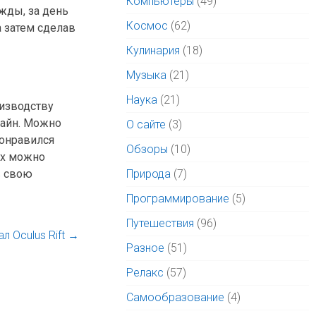
Компьютеры
(49)
жды, за день
Космос
(62)
а затем сделав
Кулинария
(18)
Музыка
(21)
Наука
(21)
оизводству
лайн. Можно
О сайте
(3)
понравился
Обзоры
(10)
их можно
в свою
Природа
(7)
Программирование
(5)
Путешествия
(96)
л Oculus Rift
→
Разное
(51)
Релакс
(57)
Самообразование
(4)