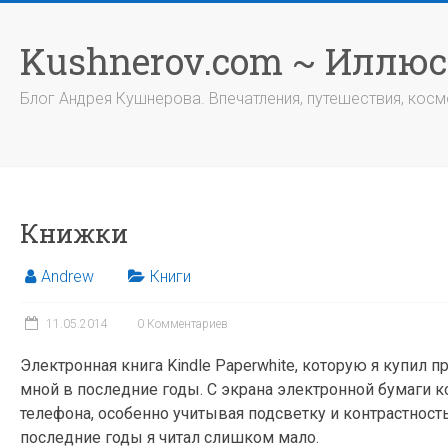
Перейти
к
Kushnerov.com ~ Иллю
содержимому
Блог Андрея Кушнерова. Впечатления, путешествия, космо
Книжки
Andrew
Книги
11.05.2014
0 Комментариев
Электронная книга Kindle Paperwhite, которую я купи
мной в последние годы. С экрана электронной бумаги к
телефона, особенно учитывая подсветку и контрастность 
последние годы я читал слишком мало.