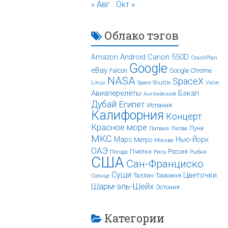
« Авг
Окт »
Облако тэгов
Android
Canon 550D
Amazon
CrashPlan
Google
eBay
Falcon
Google Chrome
NASA
SpaceX
Linux
Space Shuttle
Valve
Авиаперелёты
Бэкап
Английский
Дубай
Египет
Испания
Калифорния
Концерт
Красное море
Луна
Латвия
Литва
МКС
Марс
Нью-Йорк
Метро
Москва
ОАЭ
Пчёлки
Россия
Погода
Рига
Рыбки
США
Сан-Франциско
Суши
Цветочки
Таллин
Таможня
Солнце
Шарм-эль-Шейх
Эстония
Категории