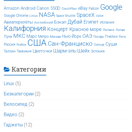
Google
Android
Canon 550D
eBay
Amazon
Falcon
CrashPlan
NASA
SpaceX
Google Chrome
Linux
Space Shuttle
Valve
Дубай
Египет
Авиаперелёты
Бэкап
Испания
Английский
Калифорния
Концерт
Красное море
Латвия
Литва
МКС
ОАЭ
Марс
Нью-Йорк
Луна
Метро
Пчёлки
Москва
Погода
Рига
США
Сан-Франциско
Суши
Россия
Рыбки
Солнце
Шарм-эль-Шейх
Цветочки
Таллин
Таможня
Эстония
Категории
Linux
(5)
Безкатегории
(2)
Велосипед
(2)
Видео
(2)
Гаджеты
(12)