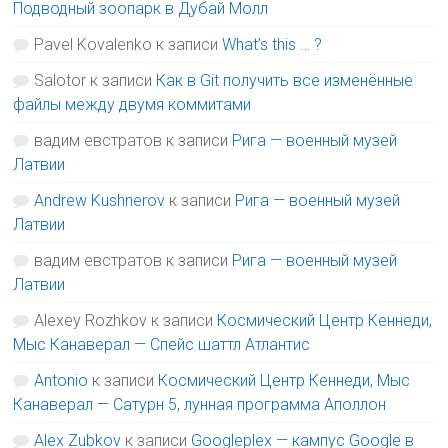
Подводный зоопарк в Дубай Молл
Pavel Kovalenko
к записи
What’s this … ?
Salotor
к записи
Как в Git получить все изменённые
файлы между двумя коммитами
вадим евстратов
к записи
Рига — военный музей
Латвии
Andrew Kushnerov
к записи
Рига — военный музей
Латвии
вадим евстратов
к записи
Рига — военный музей
Латвии
Alexey Rozhkov
к записи
Космический Центр Кеннеди,
Мыс Канаверал — Спейс шаттл Атлантис
Antonio
к записи
Космический Центр Кеннеди, Мыс
Канаверал — Сатурн 5, лунная программа Аполлон
Alex Zubkov
к записи
Googleplex — кампус Google в