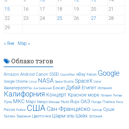
15
16
17
18
19
20
21
22
23
24
25
26
27
28
29
« Янв
Мар »
Облако тэгов
Google
Android
Canon 550D
eBay
Amazon
Falcon
CrashPlan
NASA
SpaceX
Google Chrome
Linux
Space Shuttle
Valve
Дубай
Египет
Авиаперелёты
Бэкап
Испания
Английский
Калифорния
Концерт
Красное море
Латвия
Литва
МКС
ОАЭ
Марс
Нью-Йорк
Луна
Метро
Пчёлки
Москва
Погода
Рига
США
Сан-Франциско
Суши
Россия
Рыбки
Солнце
Шарм-эль-Шейх
Цветочки
Таллин
Таможня
Эстония