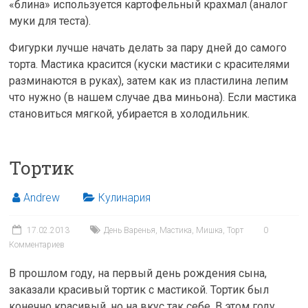
«блина» используется картофельный крахмал (аналог
муки для теста).
Фигурки лучше начать делать за пару дней до самого
торта. Мастика красится (куски мастики с красителями
разминаются в руках), затем как из пластилина лепим
что нужно (в нашем случае два миньона). Если мастика
становиться мягкой, убирается в холодильник.
Тортик
Andrew
Кулинария
17.02.2013
День Варенья
,
Мастика
,
Мишка
,
Торт
0
Комментариев
В прошлом году, на первый день рождения сына,
заказали красивый тортик с мастикой. Тортик был
конечно красивый, но на вкус так себе. В этом году