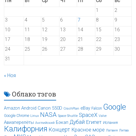
Пн
Вт
Ср
Чт
Пт
Сб
Вс
1
2
3
4
5
6
7
8
9
10
11
12
13
14
15
16
17
18
19
20
21
22
23
24
25
26
27
28
29
30
31
« Ноя
Облако тэгов
Google
Android
Canon 550D
eBay
Amazon
Falcon
CrashPlan
NASA
SpaceX
Google Chrome
Linux
Space Shuttle
Valve
Дубай
Египет
Авиаперелёты
Бэкап
Испания
Английский
Калифорния
Концерт
Красное море
Латвия
Литва