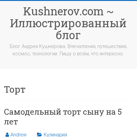
Перейти
Kushnerov.com ~
к
содержимому
Иллюстрированный
блог
Блог Андрея Кушнерова. Впечатления, путешествия,
космос, технологии. Пишу о всём, что интересно.
Торт
Самодельный торт сыну на 5
лет
Andrew
Кулинария