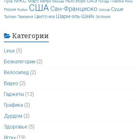
МКС
ОАЭ
Марс
Нью-Йорк
Луна
Метро
Пчёлки
Москва
Погода
Рига
США
Сан-Франциско
Суши
Россия
Рыбки
Солнце
Шарм-эль-Шейх
Цветочки
Таллин
Таможня
Эстония
Категории
Linux
(5)
Безкатегории
(2)
Велосипед
(2)
Видео
(2)
Гаджеты
(12)
Графика
(2)
Дурдом
(2)
Здоровье
(5)
Игры
(19)