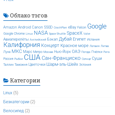
Облако тэгов
Google
Android
Canon 550D
eBay
Amazon
Falcon
CrashPlan
NASA
SpaceX
Google Chrome
Linux
Space Shuttle
Valve
Дубай
Египет
Авиаперелёты
Бэкап
Испания
Английский
Калифорния
Концерт
Красное море
Латвия
Литва
МКС
ОАЭ
Марс
Нью-Йорк
Луна
Метро
Пчёлки
Москва
Погода
Рига
США
Сан-Франциско
Суши
Россия
Рыбки
Солнце
Шарм-эль-Шейх
Цветочки
Таллин
Таможня
Эстония
Категории
Linux
(5)
Безкатегории
(2)
Велосипед
(2)