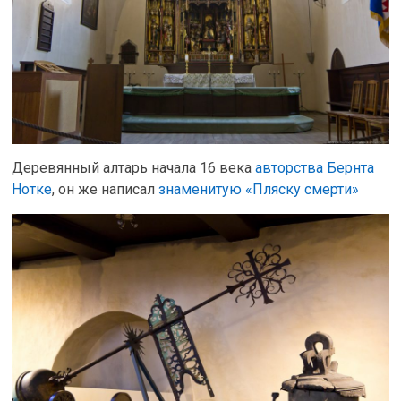
Деревянный алтарь начала 16 века
авторства Бернта
Нотке
, он же написал
знаменитую «Пляску смерти»