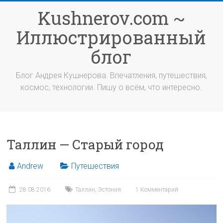
Перейти
Kushnerov.com ~
к
содержимому
Иллюстрированный
блог
Блог Андрея Кушнерова. Впечатления, путешествия,
космос, технологии. Пишу о всём, что интересно.
Таллин — Старый город
Andrew
Путешествия
28.08.2016
Таллин
,
Эстония
1 Комментарий