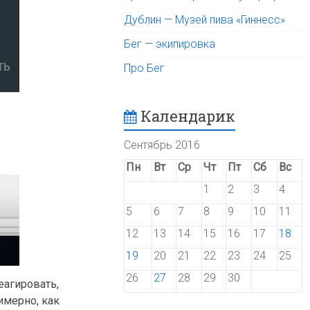
Дублин — Музей пива «Гиннесс»
Бег — экипировка
Про Бег
Календарик
Сентябрь 2016
Пн
Вт
Ср
Чт
Пт
Сб
Вс
1
2
3
4
5
6
7
8
9
10
11
12
13
14
15
16
17
18
19
20
21
22
23
24
25
26
27
28
29
30
еагировать,
имерно, как