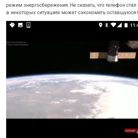
режим энергосбережения. Не сказать, что телефон ста
в некоторых ситуациях может сэкономить оставшуюся 