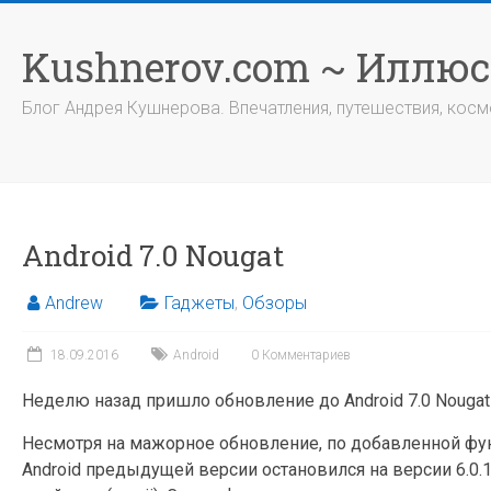
Перейти
к
Kushnerov.com ~ Иллю
содержимому
Блог Андрея Кушнерова. Впечатления, путешествия, космо
Android 7.0 Nougat
Andrew
Гаджеты
,
Обзоры
18.09.2016
Android
0 Комментариев
Неделю назад пришло обновление до Android 7.0 Nougat
Несмотря на мажорное обновление, по добавленной функ
Android предыдущей версии остановился на версии 6.0.1