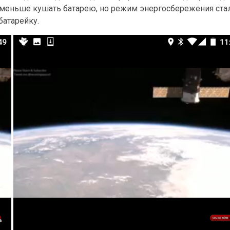
л меньше кушать батарею, но режим энергосбережения ста
батарейку.