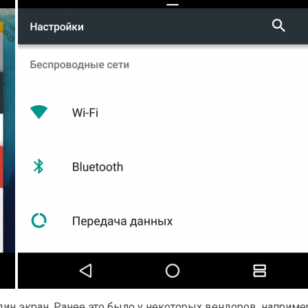
н экран. Ранее это было у некоторых вендоров, например