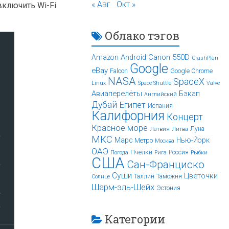
« Авг
Окт »
включить Wi-Fi
Облако тэгов
Android
Canon 550D
Amazon
CrashPlan
Google
eBay
Falcon
Google Chrome
NASA
SpaceX
Linux
Space Shuttle
Valve
Авиаперелёты
Бэкап
Английский
Дубай
Египет
Испания
Калифорния
Концерт
Красное море
Луна
Латвия
Литва
МКС
Марс
Нью-Йорк
Метро
Москва
ОАЭ
Пчёлки
Россия
Погода
Рига
Рыбки
США
Сан-Франциско
Суши
Цветочки
Таллин
Таможня
Солнце
Шарм-эль-Шейх
Эстония
Категории