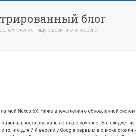
стрированный блог
с, технологии. Пишу о всём, что интересно.
 на мой Nexus 5X. Ниже впечатления о обновлённой систем
циональности оно явно не такое крупное. Это следует из т
 и то, что для 7-й версии у Google первым в списке стояли