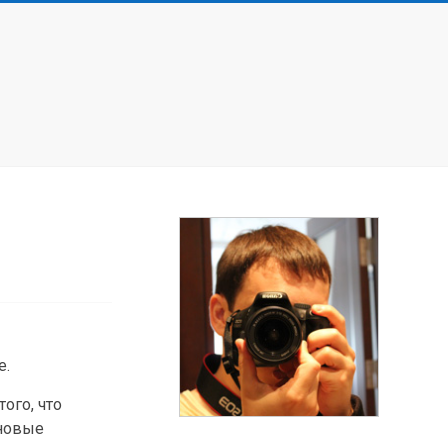
е.
ого, что
 новые