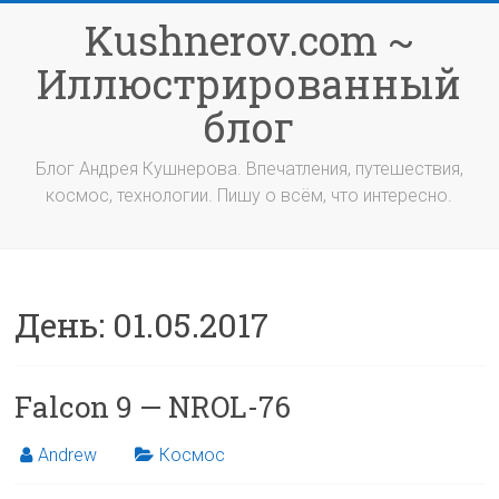
Перейти
Kushnerov.com ~
к
содержимому
Иллюстрированный
блог
Блог Андрея Кушнерова. Впечатления, путешествия,
космос, технологии. Пишу о всём, что интересно.
День:
01.05.2017
Falcon 9 — NROL-76
Andrew
Космос