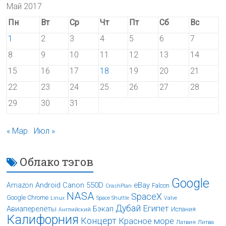
Май 2017
Пн
Вт
Ср
Чт
Пт
Сб
Вс
1
2
3
4
5
6
7
8
9
10
11
12
13
14
15
16
17
18
19
20
21
22
23
24
25
26
27
28
29
30
31
« Мар
Июл »
Облако тэгов
Google
Android
Canon 550D
eBay
Amazon
Falcon
CrashPlan
NASA
SpaceX
Google Chrome
Linux
Space Shuttle
Valve
Дубай
Египет
Авиаперелёты
Бэкап
Испания
Английский
Калифорния
Концерт
Красное море
Латвия
Литва