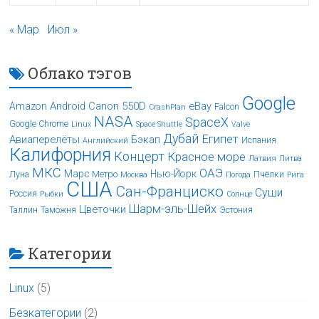
« Мар
Июл »
Облако тэгов
Google
Android
Canon 550D
eBay
Amazon
Falcon
CrashPlan
NASA
SpaceX
Google Chrome
Linux
Space Shuttle
Valve
Дубай
Египет
Авиаперелёты
Бэкап
Испания
Английский
Калифорния
Концерт
Красное море
Латвия
Литва
МКС
ОАЭ
Марс
Нью-Йорк
Луна
Метро
Пчёлки
Москва
Погода
Рига
США
Сан-Франциско
Суши
Россия
Рыбки
Солнце
Шарм-эль-Шейх
Цветочки
Таллин
Таможня
Эстония
Категории
Linux
(5)
Безкатегории
(2)