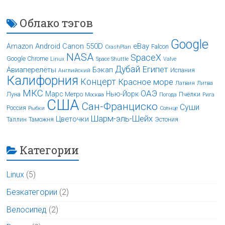
Облако тэгов
Google
Android
Canon 550D
eBay
Amazon
Falcon
CrashPlan
NASA
SpaceX
Google Chrome
Linux
Space Shuttle
Valve
Дубай
Египет
Авиаперелёты
Бэкап
Испания
Английский
Калифорния
Концерт
Красное море
Латвия
Литва
МКС
ОАЭ
Марс
Нью-Йорк
Луна
Метро
Пчёлки
Москва
Погода
Рига
США
Сан-Франциско
Суши
Россия
Рыбки
Солнце
Шарм-эль-Шейх
Цветочки
Таллин
Таможня
Эстония
Категории
Linux
(5)
Безкатегории
(2)
Велосипед
(2)