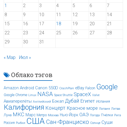
1
2
3
4
5
6
7
8
9
10
11
12
13
14
15
16
17
18
19
20
21
22
23
24
25
26
27
28
29
30
31
« Мар
Июл »
Облако тэгов
Google
Android
Canon 550D
eBay
Amazon
Falcon
CrashPlan
NASA
SpaceX
Google Chrome
Linux
Space Shuttle
Valve
Дубай
Египет
Авиаперелёты
Бэкап
Испания
Английский
Калифорния
Концерт
Красное море
Латвия
Литва
МКС
ОАЭ
Марс
Нью-Йорк
Луна
Метро
Пчёлки
Москва
Погода
Рига
США
Сан-Франциско
Суши
Россия
Рыбки
Солнце