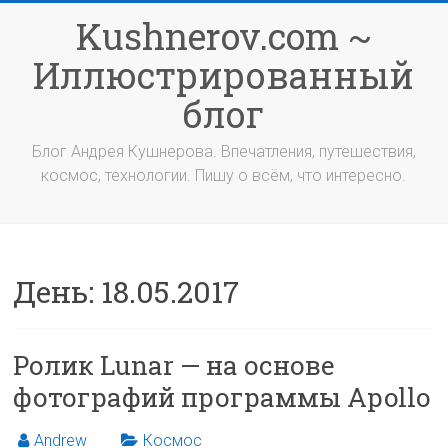
Перейти
Kushnerov.com ~
к
содержимому
Иллюстрированный
блог
Блог Андрея Кушнерова. Впечатления, путешествия,
космос, технологии. Пишу о всём, что интересно.
День:
18.05.2017
Ролик Lunar — на основе
фотографий программы Apollo
Andrew
Космос