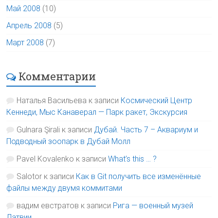
Май 2008
(10)
Апрель 2008
(5)
Март 2008
(7)
Комментарии
Наталья Васильева
к записи
Космический Центр
Кеннеди, Мыс Канаверал — Парк ракет, Экскурсия
Gulnara Şirali
к записи
Дубай. Часть 7 – Аквариум и
Подводный зоопарк в Дубай Молл
Pavel Kovalenko
к записи
What’s this … ?
Salotor
к записи
Как в Git получить все изменённые
файлы между двумя коммитами
вадим евстратов
к записи
Рига — военный музей
Латвии