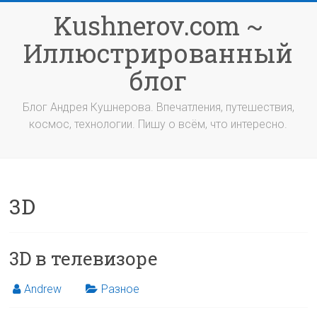
Перейти
Kushnerov.com ~
к
содержимому
Иллюстрированный
блог
Блог Андрея Кушнерова. Впечатления, путешествия,
космос, технологии. Пишу о всём, что интересно.
3D
3D в телевизоре
Andrew
Разное