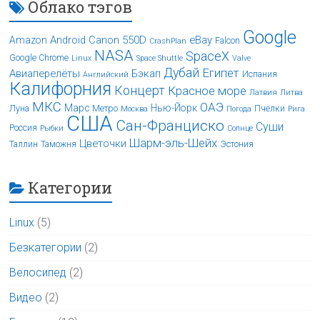
Облако тэгов
Google
Android
Canon 550D
eBay
Amazon
Falcon
CrashPlan
NASA
SpaceX
Google Chrome
Linux
Space Shuttle
Valve
Дубай
Египет
Авиаперелёты
Бэкап
Испания
Английский
Калифорния
Концерт
Красное море
Латвия
Литва
МКС
ОАЭ
Марс
Нью-Йорк
Луна
Метро
Пчёлки
Москва
Погода
Рига
США
Сан-Франциско
Суши
Россия
Рыбки
Солнце
Шарм-эль-Шейх
Цветочки
Таллин
Таможня
Эстония
Категории
Linux
(5)
Безкатегории
(2)
Велосипед
(2)
Видео
(2)