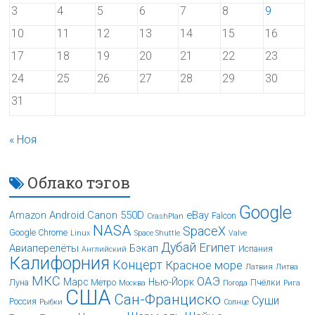
3
4
5
6
7
8
9
10
11
12
13
14
15
16
17
18
19
20
21
22
23
24
25
26
27
28
29
30
31
« Ноя
Облако тэгов
Google
Android
Canon 550D
eBay
Amazon
Falcon
CrashPlan
NASA
SpaceX
Google Chrome
Linux
Space Shuttle
Valve
Дубай
Египет
Авиаперелёты
Бэкап
Испания
Английский
Калифорния
Концерт
Красное море
Латвия
Литва
МКС
ОАЭ
Марс
Нью-Йорк
Луна
Метро
Пчёлки
Москва
Погода
Рига
США
Сан-Франциско
Суши
Россия
Рыбки
Солнце