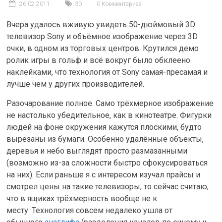
26.02.2011
3D
0 Комментариев
Вчера удалось вживую увидеть 50-дюймовый 3D
телевизор Sony и объёмное изображение через 3D
очки, в одном из торговых центров. Крутился демо
ролик игры в гольф и всё вокруг было обклеено
наклейками, что технология от Sony самая-пресамая и
лучше чем у других производителей.
Разочарование полное. Само трёхмерное изображение
не настолько убедительное, как в кинотеатре. Фигурки
людей на фоне окружения кажутся плоскими, будто
вырезаны из бумаги. Особенно удалённые объекты,
деревья и небо выглядят просто размазанными
(возможно из-за сложности быстро сфокусироваться
на них). Если раньше я с интересом изучал прайсы и
смотрел цены на такие телевизоры, то сейчас считаю,
что в ящиках трёхмерность вообще не к
месту. Технология совсем недалеко ушла от