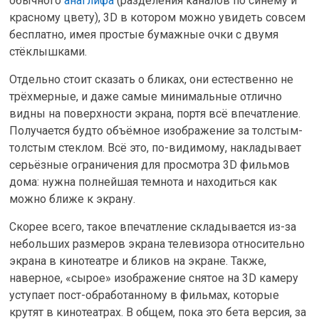
обычного
анаглифа
(разделения каналов по синему и
красному цвету), 3D в котором можно увидеть совсем
бесплатно, имея простые бумажные очки с двумя
стёклышками.
Отдельно стоит сказать о бликах, они естественно не
трёхмерные, и даже самые минимальные отлично
видны на поверхности экрана, портя всё впечатление.
Получается будто объёмное изображение за толстым-
толстым стеклом. Всё это, по-видимому, накладывает
серьёзные ограничения для просмотра 3D фильмов
дома: нужна полнейшая темнота и находиться как
можно ближе к экрану.
Скорее всего, такое впечатление складывается из-за
небольших размеров экрана телевизора относительно
экрана в кинотеатре и бликов на экране. Также,
наверное, «сырое» изображение снятое на 3D камеру
уступает пост-обработанному в фильмах, которые
крутят в кинотеатрах. В общем, пока это бета версия, за