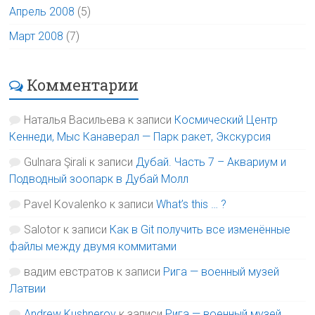
Апрель 2008
(5)
Март 2008
(7)
Комментарии
Наталья Васильева
к записи
Космический Центр
Кеннеди, Мыс Канаверал — Парк ракет, Экскурсия
Gulnara Şirali
к записи
Дубай. Часть 7 – Аквариум и
Подводный зоопарк в Дубай Молл
Pavel Kovalenko
к записи
What’s this … ?
Salotor
к записи
Как в Git получить все изменённые
файлы между двумя коммитами
вадим евстратов
к записи
Рига — военный музей
Латвии
Andrew Kushnerov
к записи
Рига — военный музей